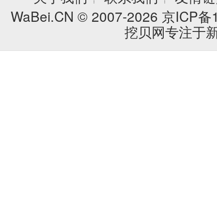
┊
┊
WaBei.CN © 2007-2026
京ICP备1
挖贝网专注于