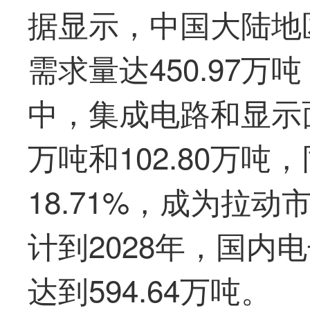
据显示，中国大陆地区
需求量达450.97万
中，集成电路和显示面
万吨和102.80万吨
18.71%，成为拉
计到2028年，国内
达到594.64万吨。