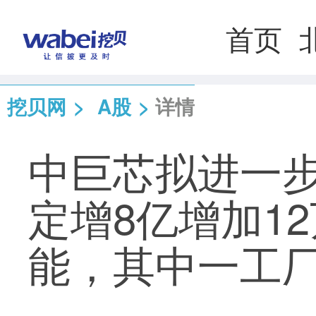
首页
挖贝网
>
A股
>
详情
中巨芯拟进一
定增8亿增加1
能，其中一工