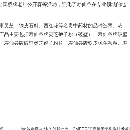
”全国桥牌老年公开赛等活动，强化了寿仙谷在专业领域的地
事灵芝、铁皮石斛、西红花等名贵中药材的品种选育、栽
产品主要包括寿仙谷牌灵芝孢子粉（破壁）、寿仙谷牌破壁
、寿仙谷牌破壁灵芝孢子粉片、寿仙谷牌铁皮枫斗颗粒、寿
三重焕新，启航未来——Pivotal中文品牌发布暨乔迁新址、新官网上线
为“首发经济”注入创新动力，CMEF见证宽腾医学影像技术革