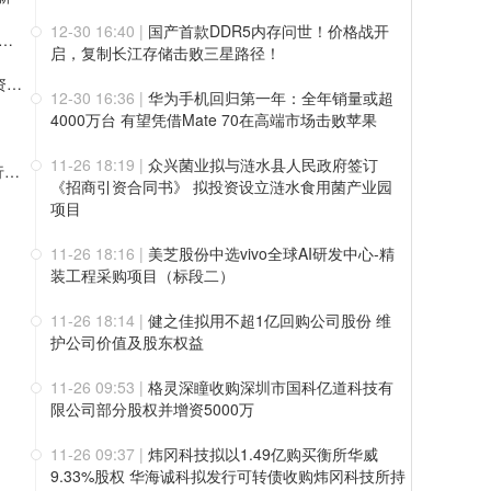
12-30 16:40
|
国产首款DDR5内存问世！价格战开
DR5内存问世！价格战开启，复制长江存储击败三星路径！
启，复制长江存储击败三星路径！
众兴菌业拟与涟水县人民政府签订《招商引资合同书》 拟投资设立涟水食用菌产业园项目
12-30 16:36
|
华为手机回归第一年：全年销量或超
4000万台 有望凭借Mate 70在高端市场击败苹果
11-26 18:19
|
众兴菌业拟与涟水县人民政府签订
炜冈科技拟以1.49亿购买衡所华威9.33%股权 华海诚科拟发行可转债收购炜冈科技所持衡所华威股权
《招商引资合同书》 拟投资设立涟水食用菌产业园
项目
11-26 18:16
|
美芝股份中选vivo全球AI研发中心-精
装工程采购项目（标段二）
11-26 18:14
|
健之佳拟用不超1亿回购公司股份 维
护公司价值及股东权益
11-26 09:53
|
格灵深瞳收购深圳市国科亿道科技有
限公司部分股权并增资5000万
11-26 09:37
|
炜冈科技拟以1.49亿购买衡所华威
9.33%股权 华海诚科拟发行可转债收购炜冈科技所持