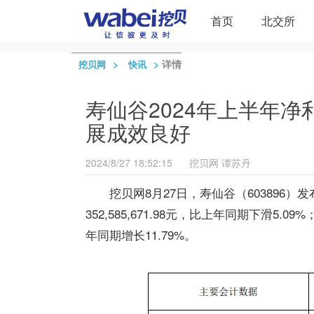
首页
北交所
>
>
详情
挖贝网
快讯
寿仙谷2024年上半年净利
展成效良好
2024/8/27 18:52:15
挖贝网
谭苏丹
挖贝网8月
27
日，
寿仙谷
（603896
352,585,671.98
元，比上年同期
下滑
5.09
%
年同期
增长
11.79%
。