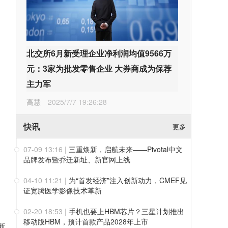
北交所6月新受理企业净利润均值9566万
元：3家为批发零售企业 大券商成为保荐
主力军
高慧
2025/7/7 19:26:28
快讯
更多
07-09 13:16
|
三重焕新，启航未来——Pivotal中文
品牌发布暨乔迁新址、新官网上线
04-10 11:21
|
为“首发经济”注入创新动力，CMEF见
证宽腾医学影像技术革新
02-20 18:53
|
手机也要上HBM芯片？三星计划推出
移动版HBM，预计首款产品2028年上市
新