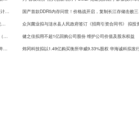
手机也要上HBM芯片？三星计划推出移动版HBM，预计首款产品2028年上市
国产首款D
华为手机回归第一年：全年销量或超4000万台 有望凭借Mate 70在高端市场击败苹果
美芝股份中选vivo全球AI研发中心-精装工程采购项目（标段二）
健之佳拟用不超1亿回购公司股份 维护公司价值及股东权益
格灵深瞳收购深圳市国科亿道科技有限公司部分股权并增资5000万