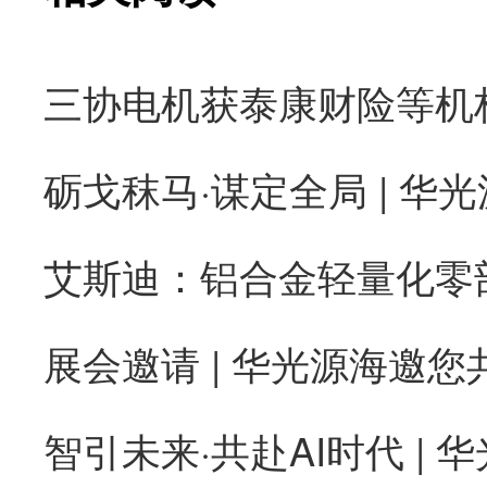
砺戈秣马·谋定全局 | 