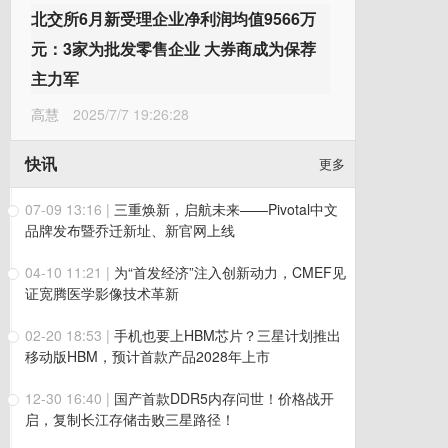
北交所6月新受理企业净利润均值9566万
元：3家为批发零售企业 大券商成为保荐
主力军
高慧
2025/7/7 19:26:28
快讯
更多
07-09 13:16
|
三重焕新，启航未来——Pivotal中文
品牌发布暨乔迁新址、新官网上线
04-10 11:21
|
为“首发经济”注入创新动力，CMEF见
证宽腾医学影像技术革新
02-20 18:53
|
手机也要上HBM芯片？三星计划推出
移动版HBM，预计首款产品2028年上市
12-30 16:40
|
国产首款DDR5内存问世！价格战开
启，复制长江存储击败三星路径！