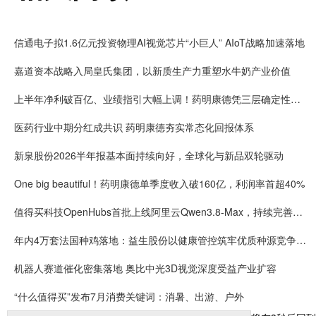
信通电子拟1.6亿元投资物理AI视觉芯片“小巨人” AIoT战略加速落地
嘉道资本战略入局皇氏集团，以新质生产力重塑水牛奶产业价值
上半年净利破百亿、业绩指引大幅上调！药明康德凭三层确定性接住K型分化红利
医药行业中期分红成共识 药明康德夯实常态化回报体系
新泉股份2026半年报基本面持续向好，全球化与新品双轮驱动
One big beautiful！药明康德单季度收入破160亿，利润率首超40%
值得买科技OpenHubs首批上线阿里云Qwen3.8-Max，持续完善企业多模型服务
年内4万套法国种鸡落地：益生股份以健康管控筑牢优质种源竞争壁垒
机器人赛道催化密集落地 奥比中光3D视觉深度受益产业扩容
“什么值得买”发布7月消费关键词：消暑、出游、户外