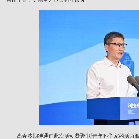
高春波期待通过此次活动凝聚“以青年科学家的活力