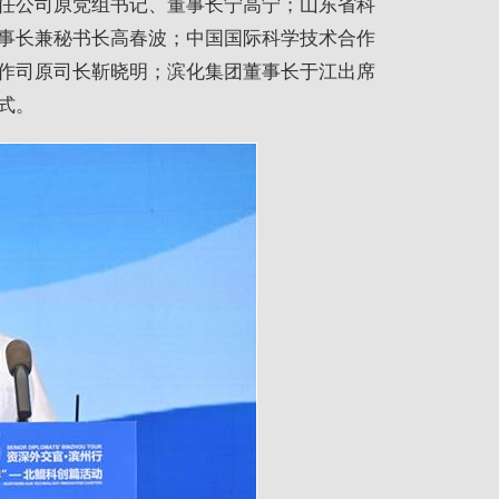
任公司原党组书记、董事长宁高宁；山东省科
事长兼秘书长高春波；中国国际科学技术合作
作司原司长靳晓明；滨化集团董事长于江出席
式。