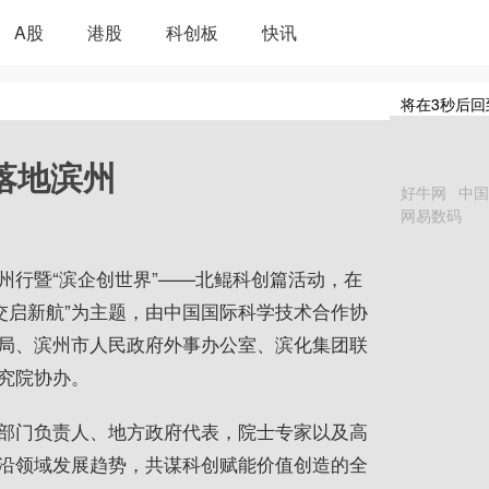
A股
港股
科创板
快讯
将在
3
秒后回
”落地滨州
好牛网
中国
网易数码
滨州行暨“滨企创世界”——北鲲科创篇活动，在
交启新航”为主题，由中国国际科学技术合作协
局、滨州市人民政府外事办公室、滨化集团联
究院协办。
部门负责人、地方政府代表，院士专家以及高
沿领域发展趋势，共谋科创赋能价值创造的全