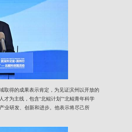
域取得的成果表示肯定，为见证滨州以开放的
才为主线，包含“北鲲计划”“北鲲青年科学
领产业研发、创新和进步。他表示将尽己所