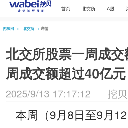
首页
北交所
A股
>
>
详情
挖贝网
北交所
北交所股票一周成交额
周成交额超过40亿元
2025/9/13 17:17:12
挖贝
本周（
9
月
8
日至
9
月
12