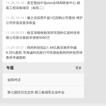
11-26 18:16
|
美芝股份中选vivo全球AI研发中心-精
装工程采购项目（标段二）
11-26 18:14
|
健之佳拟用不超1亿回购公司股份 维护
公司价值及股东权益
11-26 09:53
|
格灵深瞳收购深圳市国科亿道科技有
限公司部分股权并增资5000万
11-26 09:37
|
炜冈科技拟以1.49亿购买衡所华威
9.33%股权 华海诚科拟发行可转债收购炜冈科技所持
衡所华威股权
专题
更多
金阳对话
第七届挖贝北交所·新三板领军企业年会