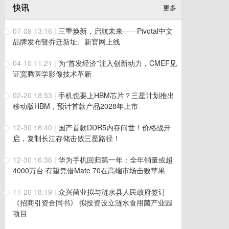
快讯
更多
07-09 13:16
|
三重焕新，启航未来——Pivotal中文
品牌发布暨乔迁新址、新官网上线
04-10 11:21
|
为“首发经济”注入创新动力，CMEF见
证宽腾医学影像技术革新
02-20 18:53
|
手机也要上HBM芯片？三星计划推出
移动版HBM，预计首款产品2028年上市
12-30 16:40
|
国产首款DDR5内存问世！价格战开
启，复制长江存储击败三星路径！
12-30 16:36
|
华为手机回归第一年：全年销量或超
4000万台 有望凭借Mate 70在高端市场击败苹果
11-26 18:19
|
众兴菌业拟与涟水县人民政府签订
《招商引资合同书》 拟投资设立涟水食用菌产业园
项目