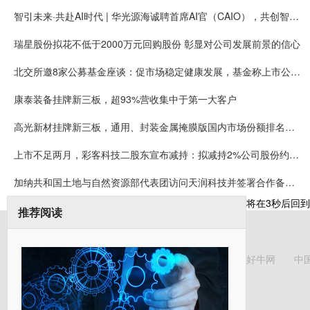
智引未来·共赴AI时代 | 华光源海诚聘首席AI官（CAIO），共创智慧物流新未来！
瑞星股份拟花不低于2000万元回购股份 彰显对公司发展前景的信心
北交所邀8家公募基金座谈：促市场稳定健康发展，基金称上市公司质量持续提升
康泰装备挂牌新三板，超93%营收集中于第一大客户
高光新材挂牌新三板，通用、封装金属掩膜版国内市场份额排名第一
上市不足两月，彩客科技二股东宣布减持：拟减持2%公司股份约可套现5008万元
加纳共和国土地与自然资源部代表团访问天润科技并签署合作备忘录
将在
3
秒后回到
推荐阅读
好牛网
中