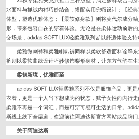
水面料与抓绒内衬巧妙结合，搭配实用兜帽设计；【经典
体型，塑造优雅体态；【柔软修身款】则将莫代尔成分融
形，带来包容自在的穿着体验。无论是在柔体运动前后的
交场景，adidas SOFT LUX轻柔雅系列皆以舒适体验
柔雅微喇裤和柔雅喇叭裤同样以柔软舒适面料诠释东
裤则以柔软曲线设计巧妙修饰梨形身材，让东方气韵在生
柔韧新境，优雅而至
adidas SOFT LUX轻柔雅系列不仅是服饰产品
衣着，更是一个人当下想成为的状态，赋予女性向内行走
柔雅不再是一个词汇，而是可穿可感可生活的日常。adidas
斯线上线下全渠道，欢迎前往阿迪达斯官方网站或品牌门
关于阿迪达斯