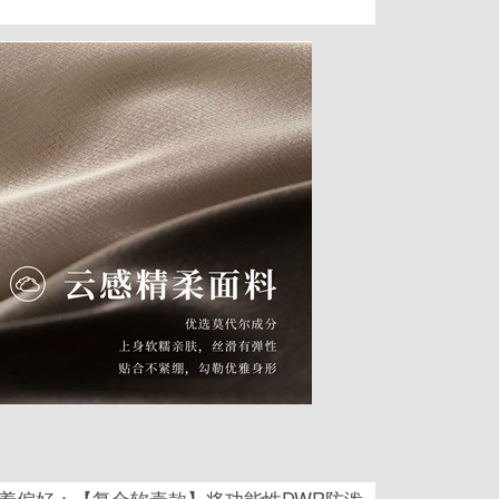
着偏好：【复合软壳款】将功能性DWR防泼