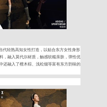
感，为当代轻熟高知女性打造，以贴合东方女性身形
料，融入莫代尔材质，触感软糯亲肤，弹性优
中还融入了檀木棕、浅松烟等富有东方韵味的