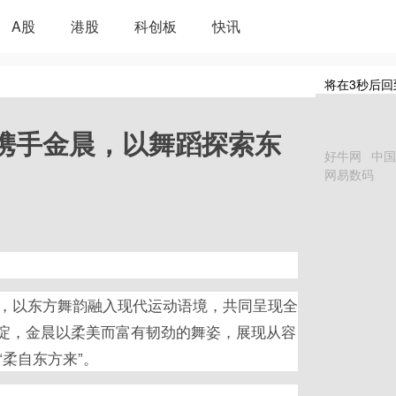
A股
港股
科创板
快讯
将在
3
秒后回
列携手金晨，以舞蹈探索东
好牛网
中国
网易数码
，以东方舞韵融入现代运动语境，共同呈现全
舞蹈积淀，金晨以柔美而富有韧劲的舞姿，展现从容
柔自东方来”。