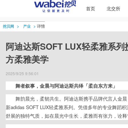
首页
北交所
>
>
详情
挖贝网
产业
阿迪达斯SOFT LUX轻柔雅系
方柔雅美学
2025/9/25 9:56:01
舞者叙事，金晨与阿迪达斯共绎「柔自东方来」
舞韵晨光，柔韧共生。阿迪达斯携手品牌代言人金晨
新adidas SOFT LUX轻柔雅系列。凭借多年的专业
舒展的独特气质，如在晨光中生长，柔雅而有张力，诠释“