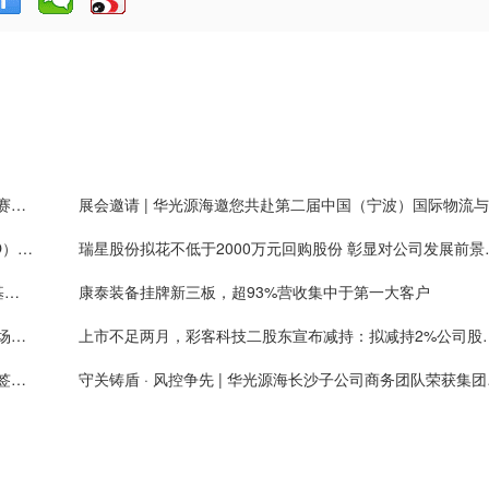
艾斯迪：铝合金轻量化零部件业务提质扩量，新能源赛道占比持续提高
展
智引未来·共赴AI时代 | 华光源海诚聘首席AI官（CAIO），共创智慧物流新未来！
瑞星股份拟花不低于2
北交所邀8家公募基金座谈：促市场稳定健康发展，基金称上市公司质量持续提升
康泰装备挂牌新三板，超93%营收集中于第一大客户
高光新材挂牌新三板，通用、封装金属掩膜版国内市场份额排名第一
上市不足两月，彩客科技二股东宣布减
加纳共和国土地与自然资源部代表团访问天润科技并签署合作备忘录
守关铸盾 ·