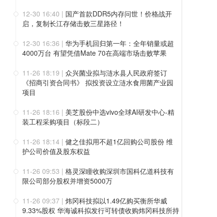
12-30 16:40
|
国产首款DDR5内存问世！价格战开
启，复制长江存储击败三星路径！
12-30 16:36
|
华为手机回归第一年：全年销量或超
4000万台 有望凭借Mate 70在高端市场击败苹果
11-26 18:19
|
众兴菌业拟与涟水县人民政府签订
《招商引资合同书》 拟投资设立涟水食用菌产业园
项目
11-26 18:16
|
美芝股份中选vivo全球AI研发中心-精
装工程采购项目（标段二）
11-26 18:14
|
健之佳拟用不超1亿回购公司股份 维
护公司价值及股东权益
11-26 09:53
|
格灵深瞳收购深圳市国科亿道科技有
限公司部分股权并增资5000万
11-26 09:37
|
炜冈科技拟以1.49亿购买衡所华威
9.33%股权 华海诚科拟发行可转债收购炜冈科技所持