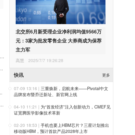
北交所6月新受理企业净利润均值9566万
元：3家为批发零售企业 大券商成为保荐
主力军
会邀请 | 华光源海邀您共赴第二届中国（宁波）国际物流与供应链博览会，展位号：T01
高慧
2025/7/7 19:26:28
000万元回购股份 彰显对公司发展前景的信心
快讯
更多
07-09 13:16
|
三重焕新，启航未来——Pivotal中文
持：拟减持2%公司股份约可套现5008万元
品牌发布暨乔迁新址、新官网上线
 风控争先 | 华光源海长沙子公司商务团队荣获集团优秀风控团队奖
04-10 11:21
|
为“首发经济”注入创新动力，CMEF见
证宽腾医学影像技术革新
02-20 18:53
|
手机也要上HBM芯片？三星计划推出
移动版HBM，预计首款产品2028年上市