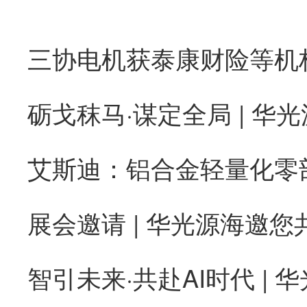
砺戈秣马·谋定全局 | 