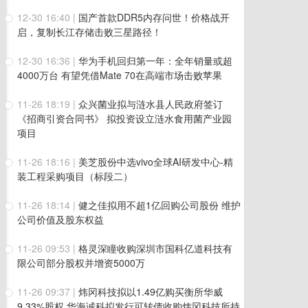
12-30 16:40
|
国产首款DDR5内存问世！价格战开
启，复制长江存储击败三星路径！
12-30 16:36
|
华为手机回归第一年：全年销量或超
4000万台 有望凭借Mate 70在高端市场击败苹果
11-26 18:19
|
众兴菌业拟与涟水县人民政府签订
《招商引资合同书》 拟投资设立涟水食用菌产业园
项目
11-26 18:16
|
美芝股份中选vivo全球AI研发中心-精
装工程采购项目（标段二）
11-26 18:14
|
健之佳拟用不超1亿回购公司股份 维护
公司价值及股东权益
11-26 09:53
|
格灵深瞳收购深圳市国科亿道科技有
限公司部分股权并增资5000万
11-26 09:37
|
炜冈科技拟以1.49亿购买衡所华威
9.33%股权 华海诚科拟发行可转债收购炜冈科技所持