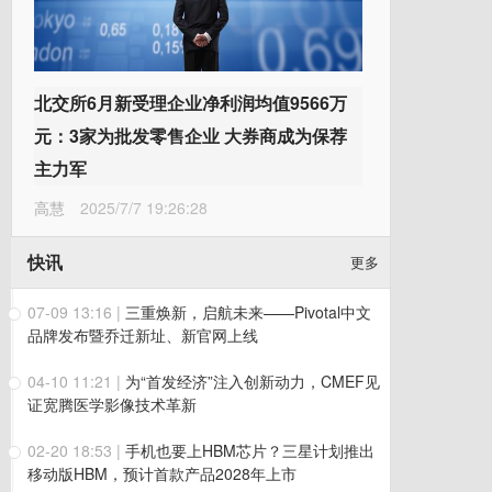
北交所6月新受理企业净利润均值9566万
元：3家为批发零售企业 大券商成为保荐
主力军
高慧
2025/7/7 19:26:28
快讯
更多
07-09 13:16
|
三重焕新，启航未来——Pivotal中文
品牌发布暨乔迁新址、新官网上线
04-10 11:21
|
为“首发经济”注入创新动力，CMEF见
证宽腾医学影像技术革新
02-20 18:53
|
手机也要上HBM芯片？三星计划推出
移动版HBM，预计首款产品2028年上市