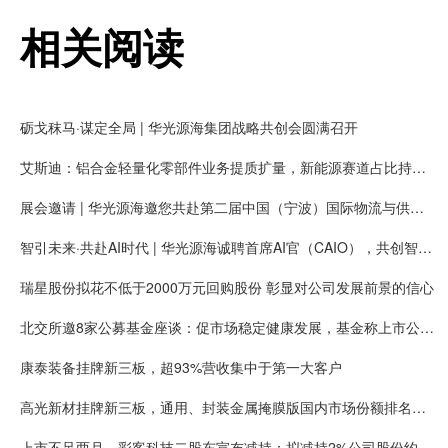
相关阅读
砺戈秣马·谋定全局 | 华光源海集团战略共创会圆满召开
艾斯迪：铝合金轻量化零部件业务提质扩量，新能源赛道占比持续提高
展会邀请 | 华光源海邀您共赴第二届中国（宁波）国际物流与供应链博览会，展位号：T01
智引未来·共赴AI时代 | 华光源海诚聘首席AI官（CAIO），共创智慧物流新未来！
瑞星股份拟花不低于2000万元回购股份 彰显对公司发展前景的信心
北交所邀8家公募基金座谈：促市场稳定健康发展，基金称上市公司质量持续提升
康泰装备挂牌新三板，超93%营收集中于第一大客户
高光新材挂牌新三板，通用、封装金属掩膜版国内市场份额排名第一
上市不足两月，彩客科技二股东宣布减持：拟减持2%公司股份约可套现5008万元