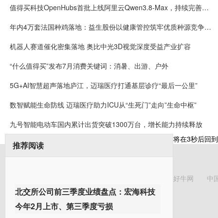
值得买科技OpenHubs首批上线阿里云Qwen3.8-Max，持续完善企业多模型服务
年内4万套法国种鸡落地：益生股份以健康管控筑牢优质种源竞争壁垒
机器人赛道催化密集落地 奥比中光3D视觉深度受益产业扩容
“什么值得买”发布7月消费关键词：消暑、出游、户外
5G+AI智慧超声落地庐江，迈瑞医疗打通基层诊疗“最后一公里”
数智赋能生命防线 迈瑞医疗助力ICU从“生死门”走向”生命中枢”
九号智能电动车国内累计出货突破1300万台，增长能力持续释放
将在
3
秒后回到
推荐阅读
好牛网
中
北交所公司前三季度业绩盘点：宏海科技
今年2月上市、第三季度亏损