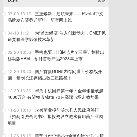
07-09 13:16
|
三重焕新，启航未来——Pivotal中文
品牌发布暨乔迁新址、新官网上线
04-10 11:21
|
为“首发经济”注入创新动力，CMEF见
证宽腾医学影像技术革新
02-20 18:53
|
手机也要上HBM芯片？三星计划推出
移动版HBM，预计首款产品2028年上市
12-30 16:40
|
国产首款DDR5内存问世！价格战开
启，复制长江存储击败三星路径！
12-30 16:36
|
华为手机回归第一年：全年销量或超
4000万台 有望凭借Mate 70在高端市场击败苹果
11-26 18:19
|
众兴菌业拟与涟水县人民政府签订
《招商引资合同书》 拟投资设立涟水食用菌产业园
项目
11-26 18:16
|
美芝股份中选vivo全球AI研发中心-精