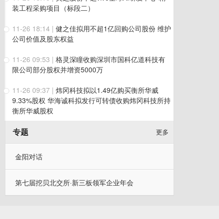
装工程采购项目（标段二）
11-26 18:14
|
健之佳拟用不超1亿回购公司股份 维护
公司价值及股东权益
11-26 09:53
|
格灵深瞳收购深圳市国科亿道科技有
限公司部分股权并增资5000万
11-26 09:37
|
炜冈科技拟以1.49亿购买衡所华威
9.33%股权 华海诚科拟发行可转债收购炜冈科技所持
衡所华威股权
专题
更多
金阳对话
第七届挖贝北交所·新三板领军企业年会