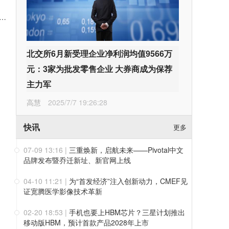
番茄方便面？康师傅“爱吃素”番茄鲜蔬面真实测评：全素配方到底香不香？
北交所6月新受理企业净利润均值9566万
元：3家为批发零售企业 大券商成为保荐
主力军
高慧
2025/7/7 19:26:28
快讯
更多
07-09 13:16
|
三重焕新，启航未来——Pivotal中文
品牌发布暨乔迁新址、新官网上线
04-10 11:21
|
为“首发经济”注入创新动力，CMEF见
证宽腾医学影像技术革新
02-20 18:53
|
手机也要上HBM芯片？三星计划推出
移动版HBM，预计首款产品2028年上市