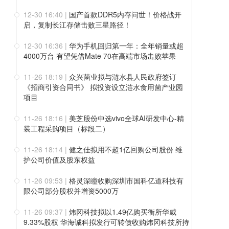
12-30 16:40
|
国产首款DDR5内存问世！价格战开
启，复制长江存储击败三星路径！
12-30 16:36
|
华为手机回归第一年：全年销量或超
4000万台 有望凭借Mate 70在高端市场击败苹果
11-26 18:19
|
众兴菌业拟与涟水县人民政府签订
《招商引资合同书》 拟投资设立涟水食用菌产业园
项目
11-26 18:16
|
美芝股份中选vivo全球AI研发中心-精
装工程采购项目（标段二）
11-26 18:14
|
健之佳拟用不超1亿回购公司股份 维
护公司价值及股东权益
11-26 09:53
|
格灵深瞳收购深圳市国科亿道科技有
限公司部分股权并增资5000万
11-26 09:37
|
炜冈科技拟以1.49亿购买衡所华威
9.33%股权 华海诚科拟发行可转债收购炜冈科技所持