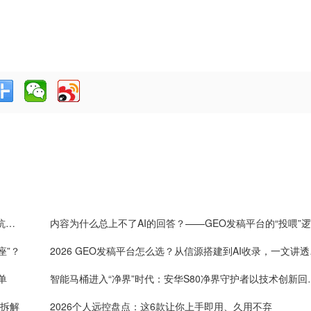
2026年8月酒店装修公司选型指南｜多维度对比、避坑要点与服务商全面解析
内
座”？
2026 G
单
智能马桶进入“净界”时代：安
码拆解
2026个人远控盘点：这6款让你上手即用、久用不弃