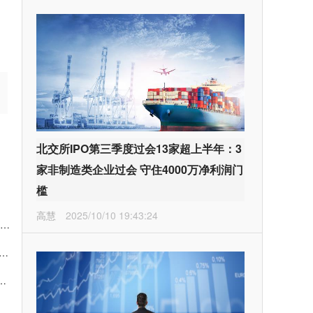
北交所IPO第三季度过会13家超上半年：3
家非制造类企业过会 守住4000万净利润门
槛
高慧
2025/10/10 19:43:24
容为什么总上不了AI的回答？——GEO发稿平台的“投喂”逻辑与实操策略
EO发稿平台怎么选？从信源搭建到AI收录，一文讲透平台选择
华S80净界守护者以技术创新回应健康消费升级