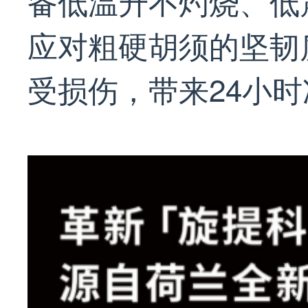
备低温升不灼烧、低
应对粗硬胡须的坚韧
受损伤，带来24小