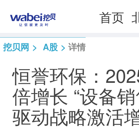
首页
挖贝网
>
A股
>
详情
恒誉环保：20
倍增长 “设备
驱动战略激活