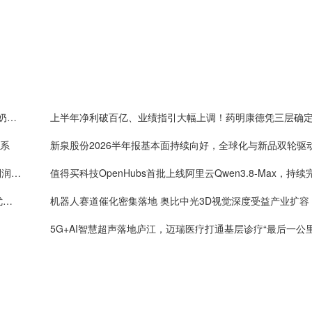
嘉道资本战略入局皇氏集团，以新质生产力重塑水牛奶产业价值
体系
新泉股份2026半年报基本面持续向好，全球化与新品双轮驱
One big beautiful！药明康德单季度收入破160亿，利润率首超40%
年内4万套法国种鸡落地：益生股份以健康管控筑牢优质种源竞争壁垒
机器人赛道催化密集落地 奥比中光3D视觉深度受益产业扩容
5G+AI智慧超声落地庐江，迈瑞医疗打通基层诊疗“最后一公里