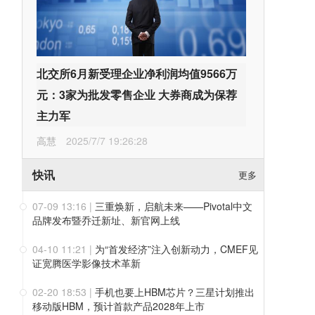
北交所6月新受理企业净利润均值9566万
元：3家为批发零售企业 大券商成为保荐
主力军
高慧
2025/7/7 19:26:28
快讯
更多
07-09 13:16
|
三重焕新，启航未来——Pivotal中文
品牌发布暨乔迁新址、新官网上线
04-10 11:21
|
为“首发经济”注入创新动力，CMEF见
证宽腾医学影像技术革新
02-20 18:53
|
手机也要上HBM芯片？三星计划推出
移动版HBM，预计首款产品2028年上市