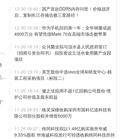
12-30 16:40
|
国产首款DDR5内存问世！价格战开
启，复制长江存储击败三星路径！
12-30 16:36
|
华为手机回归第一年：全年销量或超
4000万台 有望凭借Mate 70在高端市场击败苹果
11-26 18:19
|
众兴菌业拟与涟水县人民政府签订
上半年净利破百亿、业绩指引大幅上调！药明康德凭三层确定性接住K型分化红利
《招商引资合同书》 拟投资设立涟水食用菌产业园
项目
动
11-26 18:16
|
美芝股份中选vivo全球AI研发中心-精
值得买科技OpenHubs首批上线阿里云Qwen3.8-Max，持续完善企业多模型服务
装工程采购项目（标段二）
11-26 18:14
|
健之佳拟用不超1亿回购公司股份 维
护公司价值及股东权益
”
11-26 09:53
|
格灵深瞳收购深圳市国科亿道科技有
限公司部分股权并增资5000万
11-26 09:37
|
炜冈科技拟以1.49亿购买衡所华威
9.33%股权 华海诚科拟发行可转债收购炜冈科技所持