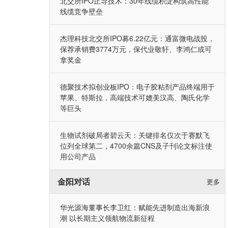
北交所IPO正导技术：30年线缆积淀构筑高性能
线缆竞争壁垒
杰理科技北交所IPO募6.22亿元：通富微电战投，
保荐承销费3774万元，保代业敬轩、李鸿仁或可
拿奖金
德聚技术拟创业板IPO：电子胶粘剂产品终端用于
苹果、特斯拉，高端技术可媲美汉高、陶氏化学
等巨头
生物试剂破局者碧云天：关键排名仅次于赛默飞
位列全球第二，4700余篇CNS及子刊论文标注使
用公司产品
金阳对话
更多
华光源海董事长李卫红：赋能先进制造出海新浪
潮 以长期主义领航物流新征程