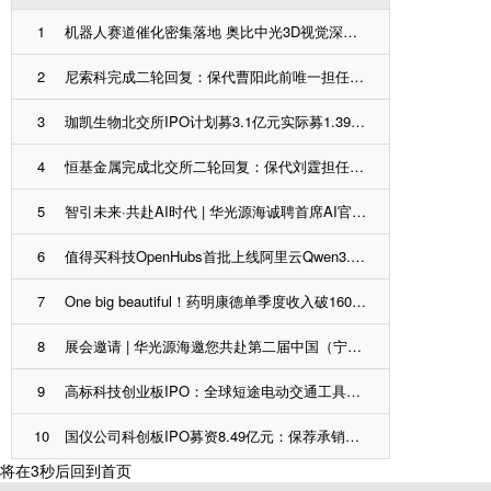
1
机器人赛道催化密集落地 奥比中光3D视觉深度受益产业扩容
2
尼索科完成二轮回复：保代曹阳此前唯一担任保代保荐IPO企业排队7个月后上市 胡海洋无IPO保代经验
3
珈凯生物北交所IPO计划募3.1亿元实际募1.39亿元：保荐承销费1375万元，保代尤剑、张天或可拿奖金
4
恒基金属完成北交所二轮回复：保代刘霆担任保代保荐2家IPO企业、1家上市第三年亏损，1家终止排队
5
智引未来·共赴AI时代 | 华光源海诚聘首席AI官（CAIO），共创智慧物流新未来！
6
值得买科技OpenHubs首批上线阿里云Qwen3.8-Max，持续完善企业多模型服务
7
One big beautiful！药明康德单季度收入破160亿，利润率首超40%
8
展会邀请 | 华光源海邀您共赴第二届中国（宁波）国际物流与供应链博览会，展位号：T01
9
高标科技创业板IPO：全球短途电动交通工具运动控制器市占率20.7%居第一 客户包括雅迪、爱玛等
10
国仪公司科创板IPO募资8.49亿元：保荐承销费约9170万元，保代桂程、梁凯或可拿奖金
将在
3
秒后回到首页