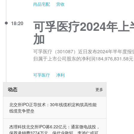
尚品宅配
营收
可孚医疗2024年上
18:20
加
可孚医疗（301087）近日发布2024年半年度报告，
归属于上市公司股东的净利润184,976,831.58
可孚医疗
净利
动态
更多
北交所IPO正导技术：30年线缆积淀构筑高性能
线缆竞争壁垒
杰理科技北交所IPO募6.22亿元：通富微电战投，
保荐承销费3774万元，保代业敬轩、李鸿仁或可