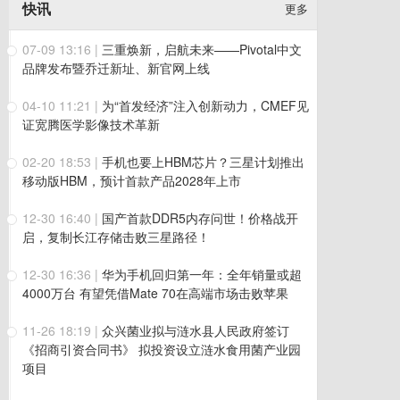
快讯
更多
07-09 13:16
|
三重焕新，启航未来——Pivotal中文
品牌发布暨乔迁新址、新官网上线
04-10 11:21
|
为“首发经济”注入创新动力，CMEF见
证宽腾医学影像技术革新
02-20 18:53
|
手机也要上HBM芯片？三星计划推出
移动版HBM，预计首款产品2028年上市
12-30 16:40
|
国产首款DDR5内存问世！价格战开
启，复制长江存储击败三星路径！
12-30 16:36
|
华为手机回归第一年：全年销量或超
4000万台 有望凭借Mate 70在高端市场击败苹果
11-26 18:19
|
众兴菌业拟与涟水县人民政府签订
《招商引资合同书》 拟投资设立涟水食用菌产业园
项目