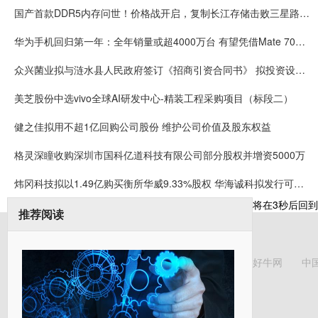
国产首款DDR5内存问世！价格战开启，复制长江存储击败三星路径！
华为手机回归第一年：全年销量或超4000万台 有望凭借Mate 70在高端市场击败苹果
众兴菌业拟与涟水县人民政府签订《招商引资合同书》 拟投资设立涟水食用菌产业园项目
美芝股份中选vivo全球AI研发中心-精装工程采购项目（标段二）
健之佳拟用不超1亿回购公司股份 维护公司价值及股东权益
格灵深瞳收购深圳市国科亿道科技有限公司部分股权并增资5000万
炜冈科技拟以1.49亿购买衡所华威9.33%股权 华海诚科拟发行可转债收购炜冈科技所持衡所华威股权
将在
3
秒后回到
推荐阅读
好牛网
中