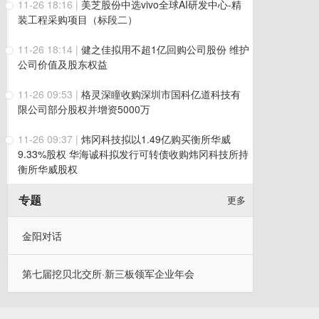
11-26 18:16
|
美芝股份中选vivo全球AI研发中心-精
装工程采购项目（标段二）
11-26 18:14
|
健之佳拟用不超1亿回购公司股份 维护
公司价值及股东权益
11-26 09:53
|
格灵深瞳收购深圳市国科亿道科技有
限公司部分股权并增资5000万
11-26 09:37
|
炜冈科技拟以1.49亿购买衡所华威
9.33%股权 华海诚科拟发行可转债收购炜冈科技所持
衡所华威股权
专题
更多
金阳对话
第七届挖贝北交所·新三板领军企业年会