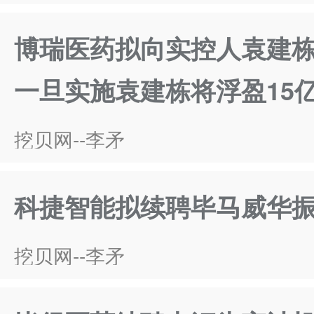
博瑞医药拟向实控人袁建栋
一旦实施袁建栋将浮盈15
挖贝网--李矛
科捷智能拟续聘毕马威华振
挖贝网--李矛