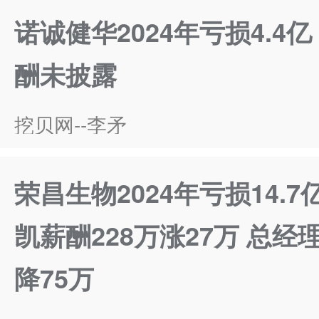
诺诚健华2024年亏损4.4
酬未披露
挖贝网--李矛
荣昌生物2024年亏损14.
凯薪酬228万涨27万 总经
降75万