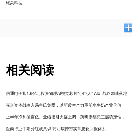
钜泉科技
相关阅读
信通电子拟1.6亿元投资物理AI视觉芯片“小巨人” AIoT战略加速落地
嘉道资本战略入局皇氏集团，以新质生产力重塑水牛奶产业价值
上半年净利破百亿、业绩指引大幅上调！药明康德凭三层确定性接住K型分化红利
医药行业中期分红成共识 药明康德夯实常态化回报体系