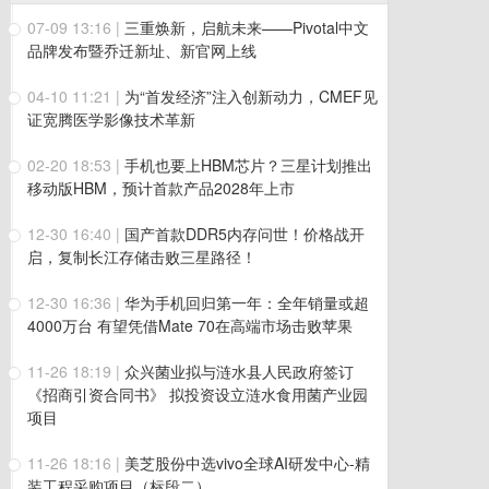
07-09 13:16
|
三重焕新，启航未来——Pivotal中文
品牌发布暨乔迁新址、新官网上线
04-10 11:21
|
为“首发经济”注入创新动力，CMEF见
证宽腾医学影像技术革新
02-20 18:53
|
手机也要上HBM芯片？三星计划推出
移动版HBM，预计首款产品2028年上市
12-30 16:40
|
国产首款DDR5内存问世！价格战开
启，复制长江存储击败三星路径！
12-30 16:36
|
华为手机回归第一年：全年销量或超
4000万台 有望凭借Mate 70在高端市场击败苹果
11-26 18:19
|
众兴菌业拟与涟水县人民政府签订
《招商引资合同书》 拟投资设立涟水食用菌产业园
项目
11-26 18:16
|
美芝股份中选vivo全球AI研发中心-精
装工程采购项目（标段二）