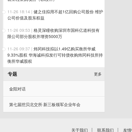
11-26 18:14
|
健之佳拟用不超1亿回购公司股份 维护
公司价值及股东权益
11-26 09:53
|
格灵深瞳收购深圳市国科亿道科技有
限公司部分股权并增资5000万
11-26 09:37
|
炜冈科技拟以1.49亿购买衡所华威
9.33%股权 华海诚科拟发行可转债收购炜冈科技所持
衡所华威股权
专题
更多
金阳对话
第七届挖贝北交所·新三板领军企业年会
关于我们
┊
联系我们
┊
友情