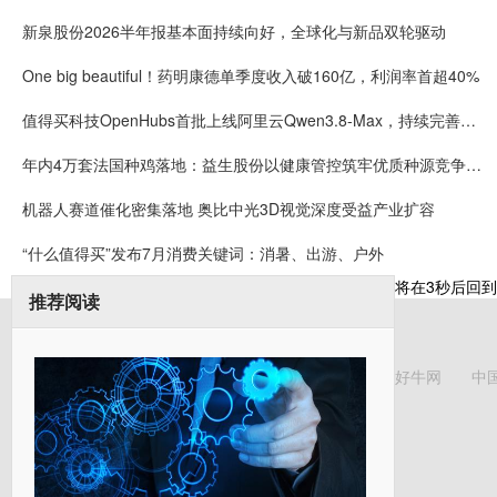
新泉股份2026半年报基本面持续向好，全球化与新品双轮驱动
One big beautiful！药明康德单季度收入破160亿，利润率首超40%
值得买科技OpenHubs首批上线阿里云Qwen3.8-Max，持续完善企业多模型服务
年内4万套法国种鸡落地：益生股份以健康管控筑牢优质种源竞争壁垒
机器人赛道催化密集落地 奥比中光3D视觉深度受益产业扩容
“什么值得买”发布7月消费关键词：消暑、出游、户外
将在
3
秒后回到
推荐阅读
好牛网
中