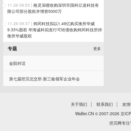
11-26 09:53
|
格灵深瞳收购深圳市国科亿道科技有
限公司部分股权并增资5000万
11-26 09:37
|
炜冈科技拟以1.49亿购买衡所华威
9.33%股权 华海诚科拟发行可转债收购炜冈科技所持
衡所华威股权
专题
更多
金阳对话
第七届挖贝北交所·新三板领军企业年会
关于我们
┊
联系我们
┊
友情
WaBei.CN © 2007-2026
京ICP
挖贝网专注