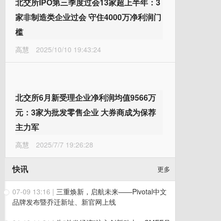
北交所IPO第三季度过会13家超上半年：3
家非制造类企业过会 守住4000万净利润门
槛
高慧
2025/10/10 19:43:24
北交所6月新受理企业净利润均值9566万
元：3家为批发零售企业 大券商成为保荐
主力军
高慧
2025/7/7 19:26:28
快讯
更多
07-09 13:16
|
三重焕新，启航未来——Pivotal中文
品牌发布暨乔迁新址、新官网上线