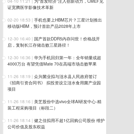
04-10 11:21
|
为“首发经济”注入创新动力，CMEF见
证宽腾医学影像技术革新
02-20 18:53
|
手机也要上HBM芯片？三星计划推出
移动版HBM，预计首款产品2028年上市
12-30 16:40
|
国产首款DDR5内存问世！价格战开
启，复制长江存储击败三星路径！
12-30 16:36
|
华为手机回归第一年：全年销量或超
4000万台 有望凭借Mate 70在高端市场击败苹果
11-26 18:19
|
众兴菌业拟与涟水县人民政府签订
《招商引资合同书》 拟投资设立涟水食用菌产业园
项目
11-26 18:16
|
美芝股份中选vivo全球AI研发中心-精
装工程采购项目（标段二）
11-26 18:14
|
健之佳拟用不超1亿回购公司股份 维护
公司价值及股东权益