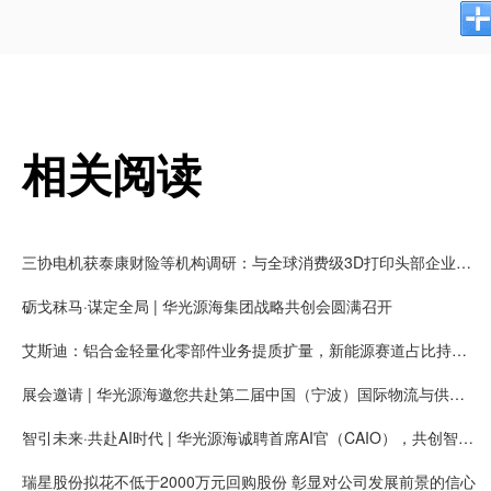
相关阅读
三协电机获泰康财险等机构调研：与全球消费级3D打印头部企业拓竹长期合作，有望获得大量新增客户需求
砺戈秣马·谋定全局 | 华光源海集团战略共创会圆满召开
艾斯迪：铝合金轻量化零部件业务提质扩量，新能源赛道占比持续提高
展会邀请 | 华光源海邀您共赴第二届中国（宁波）国际物流与供应链博览会，展位号：T01
智引未来·共赴AI时代 | 华光源海诚聘首席AI官（CAIO），共创智慧物流新未来！
瑞星股份拟花不低于2000万元回购股份 彰显对公司发展前景的信心