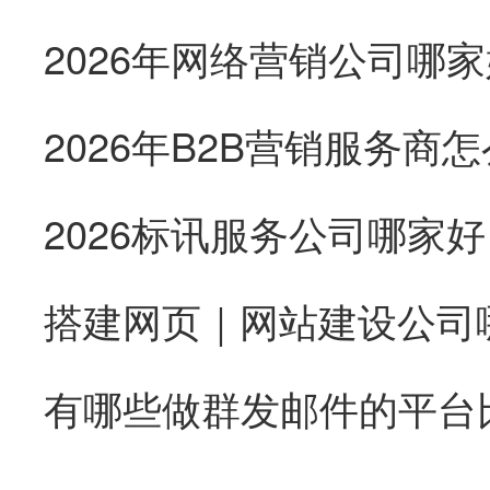
有哪些做群发邮件的平台