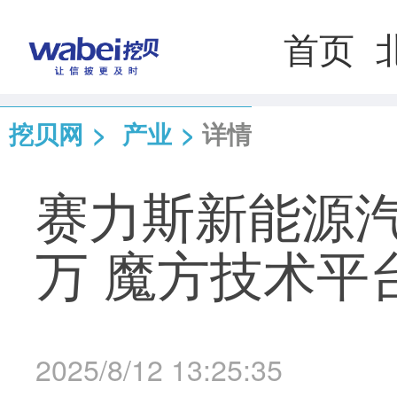
首页
挖贝网
>
产业
>
详情
赛力斯新能源汽
万 魔方技术平
2025/8/12 13:25:35