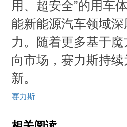
用、超安全”的用车
能新能源汽车领域深
力。随着更多基于魔
向市场，赛力斯持续
新。
赛力斯
相关阅读