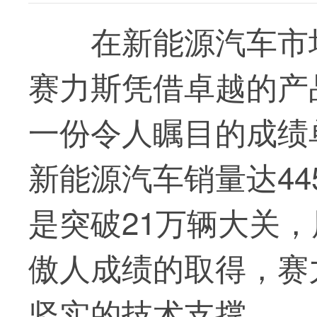
在新能源汽车市
赛力斯凭借卓越的产
一份令人瞩目的成绩
新能源汽车销量达445
是突破21万辆大关
傲人成绩的取得，赛
坚实的技术支撑。