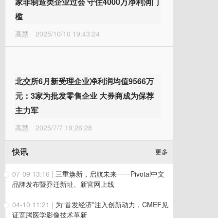
家非制造类企业过会 守住4000万净利润门
槛
高慧
2025/10/10 19:43:24
北交所6月新受理企业净利润均值9566万
元：3家为批发零售企业 大券商成为保荐
主力军
高慧
2025/7/7 19:26:28
快讯
更多
07-09 13:16
|
三重焕新，启航未来——Pivotal中文
品牌发布暨乔迁新址、新官网上线
04-10 11:21
|
为“首发经济”注入创新动力，CMEF见
证宽腾医学影像技术革新