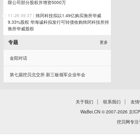
限公司部分股权并增资5000万
11-26 09:37
|
炜冈科技拟以1.49亿购买衡所华威
9.33%股权 华海诚科拟发行可转债收购炜冈科技所持
衡所华威股权
专题
更多
金阳对话
第七届挖贝北交所·新三板领军企业年会
关于我们
┊
联系我们
┊
友情
WaBei.CN © 2007-2026
京ICP
挖贝网专注