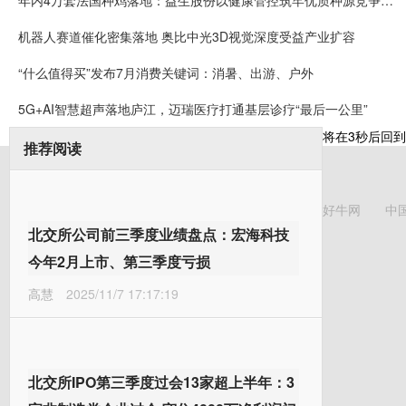
年内4万套法国种鸡落地：益生股份以健康管控筑牢优质种源竞争壁垒
机器人赛道催化密集落地 奥比中光3D视觉深度受益产业扩容
“什么值得买”发布7月消费关键词：消暑、出游、户外
5G+AI智慧超声落地庐江，迈瑞医疗打通基层诊疗“最后一公里”
将在
3
秒后回到
推荐阅读
好牛网
中
北交所公司前三季度业绩盘点：宏海科技
今年2月上市、第三季度亏损
高慧
2025/11/7 17:17:19
北交所IPO第三季度过会13家超上半年：3