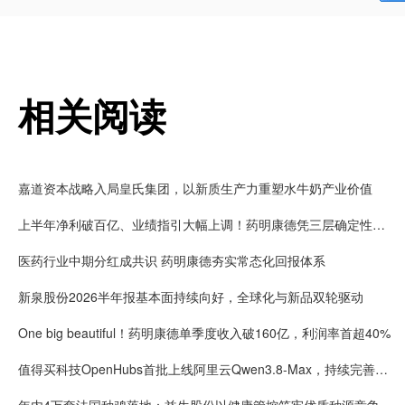
相关阅读
嘉道资本战略入局皇氏集团，以新质生产力重塑水牛奶产业价值
上半年净利破百亿、业绩指引大幅上调！药明康德凭三层确定性接住K型分化红利
医药行业中期分红成共识 药明康德夯实常态化回报体系
新泉股份2026半年报基本面持续向好，全球化与新品双轮驱动
One big beautiful！药明康德单季度收入破160亿，利润率首超40%
值得买科技OpenHubs首批上线阿里云Qwen3.8-Max，持续完善企业多模型服务