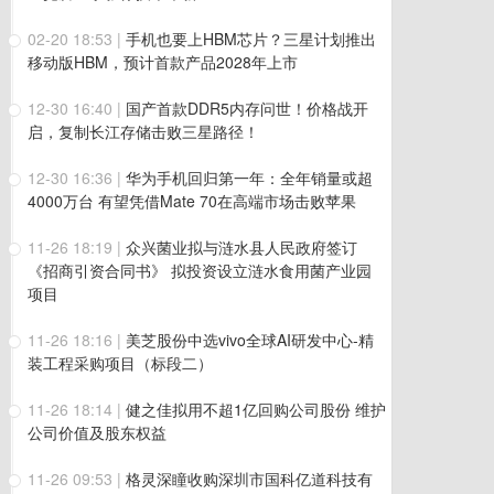
02-20 18:53
|
手机也要上HBM芯片？三星计划推出
移动版HBM，预计首款产品2028年上市
12-30 16:40
|
国产首款DDR5内存问世！价格战开
启，复制长江存储击败三星路径！
12-30 16:36
|
华为手机回归第一年：全年销量或超
4000万台 有望凭借Mate 70在高端市场击败苹果
11-26 18:19
|
众兴菌业拟与涟水县人民政府签订
《招商引资合同书》 拟投资设立涟水食用菌产业园
项目
11-26 18:16
|
美芝股份中选vivo全球AI研发中心-精
装工程采购项目（标段二）
11-26 18:14
|
健之佳拟用不超1亿回购公司股份 维护
公司价值及股东权益
11-26 09:53
|
格灵深瞳收购深圳市国科亿道科技有