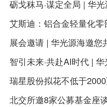
砺戈秣马·谋定全局 | 