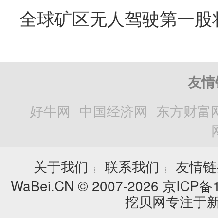
友情
好牛网
中国经济网
东方财富
关于我们
联系我们
友情链
┊
┊
WaBei.CN © 2007-2026
京ICP备1
挖贝网专注于