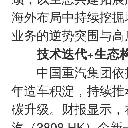
海外布局中持续挖掘
业务的逆势突围与高
技术迭代
+
生态
中国重汽集团依
年造车积淀，持续推
碳升级。财报显示，
汽（3808.HK）全