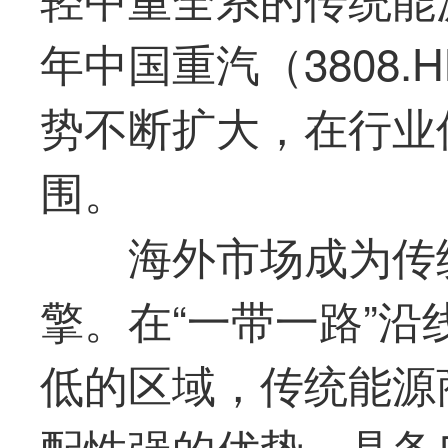
年中国重汽（3808
势不断扩大，在行业
围。
海外市场成为传
擎。在“一带一路”
低的区域，传统能源
配性强的优势，具备