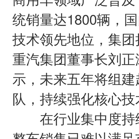
统销量达1800辆，
技术领先地位，集团
重汽集团董事长刘正
示，未来五年将组建超
队，持续强化核心技
在行业集中度持
整车销售已难以满足