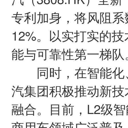
专利加身，将风阻系数
12%。以实打实的
能与可靠性
第一
梯队
同时，在智能化
汽集团积极推动新技
融合。目前，L2级
商用车领域广泛普及，