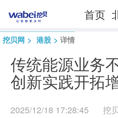
首页
挖贝网
>
港股
>
详情
传统能源业务
创新实践开拓
2025/12/18 17:28:45
挖