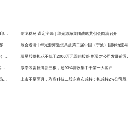
三协电机获泰康财险等机构调研：与全球消费级3D打印头部企业拓竹长期合作，有望获得大量新增客户需求
砺戈秣马·谋定全局 | 华光源海集团战略共创会圆满召开
艾斯迪：铝合金轻量化零部件业务提质扩量，新能源赛道占比持续提高
展
智引未来·共赴AI时代 | 华光源海诚聘首席AI官（CAIO），共创智慧物流新未来！
瑞星股份拟花不低于2
北交所邀8家公募基金座谈：促市场稳定健康发展，基金称上市公司质量持续提升
康泰装备挂牌新三板，超93%营收集中于第一大客户
高光新材挂牌新三板，通用、封装金属掩膜版国内市场份额排名第一
上市不足两月，彩客科技二股东宣布减