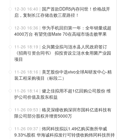
12-30 16:40
|
国产首款DDR5内存问世！价格战开
启，复制长江存储击败三星路径！
12-30 16:36
|
华为手机回归第一年：全年销量或超
4000万台 有望凭借Mate 70在高端市场击败苹果
11-26 18:19
|
众兴菌业拟与涟水县人民政府签订
《招商引资合同书》 拟投资设立涟水食用菌产业园
项目
11-26 18:16
|
美芝股份中选vivo全球AI研发中心-精
装工程采购项目（标段二）
11-26 18:14
|
健之佳拟用不超1亿回购公司股份 维
护公司价值及股东权益
11-26 09:53
|
格灵深瞳收购深圳市国科亿道科技有
限公司部分股权并增资5000万
11-26 09:37
|
炜冈科技拟以1.49亿购买衡所华威
9.33%股权 华海诚科拟发行可转债收购炜冈科技所持