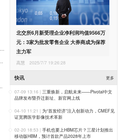
北交所6月新受理企业净利润均值9566万
元：3家为批发零售企业 大券商成为保荐
会邀请 | 华光源海邀您共赴第二届中国（宁波）国际物流与供应链博览会，展位号：T01
主力军
000万元回购股份 彰显对公司发展前景的信心
高慧
2025/7/7 19:26:28
快讯
更多
持：拟减持2%公司股份约可套现5008万元
07-09 13:16
|
三重焕新，启航未来——Pivotal中文
品牌发布暨乔迁新址、新官网上线
04-10 11:21
|
为“首发经济”注入创新动力，CMEF见
证宽腾医学影像技术革新
02-20 18:53
|
手机也要上HBM芯片？三星计划推出
移动版HBM，预计首款产品2028年上市