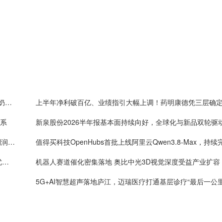
嘉道资本战略入局皇氏集团，以新质生产力重塑水牛奶产业价值
体系
新泉股份2026半年报基本面持续向好，全球化与新品双轮驱
One big beautiful！药明康德单季度收入破160亿，利润率首超40%
年内4万套法国种鸡落地：益生股份以健康管控筑牢优质种源竞争壁垒
机器人赛道催化密集落地 奥比中光3D视觉深度受益产业扩容
5G+AI智慧超声落地庐江，迈瑞医疗打通基层诊疗“最后一公里