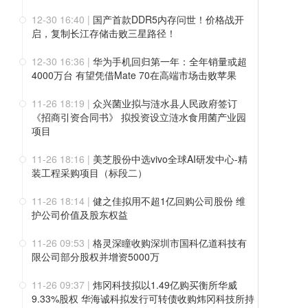
12-30 16:40
|
国产首款DDR5内存问世！价格战开
启，复制长江存储击败三星路径！
12-30 16:36
|
华为手机回归第一年：全年销量或超
4000万台 有望凭借Mate 70在高端市场击败苹果
11-26 18:19
|
众兴菌业拟与涟水县人民政府签订
《招商引资合同书》 拟投资设立涟水食用菌产业园
项目
11-26 18:16
|
美芝股份中选vivo全球AI研发中心-精
装工程采购项目（标段二）
11-26 18:14
|
健之佳拟用不超1亿回购公司股份 维
护公司价值及股东权益
11-26 09:53
|
格灵深瞳收购深圳市国科亿道科技有
限公司部分股权并增资5000万
11-26 09:37
|
炜冈科技拟以1.49亿购买衡所华威
9.33%股权 华海诚科拟发行可转债收购炜冈科技所持