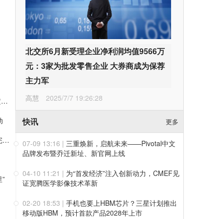
北交所6月新受理企业净利润均值9566万
元：3家为批发零售企业 大券商成为保荐
主力军
高慧
2025/7/7 19:26:28
上半年净利破百亿、业绩指引大幅上调！药明康德凭三层确定性接住K型分化红利
动
快讯
更多
值得买科技OpenHubs首批上线阿里云Qwen3.8-Max，持续完善企业多模型服务
07-09 13:16
|
三重焕新，启航未来——Pivotal中文
品牌发布暨乔迁新址、新官网上线
04-10 11:21
|
为“首发经济”注入创新动力，CMEF见
”
证宽腾医学影像技术革新
02-20 18:53
|
手机也要上HBM芯片？三星计划推出
移动版HBM，预计首款产品2028年上市