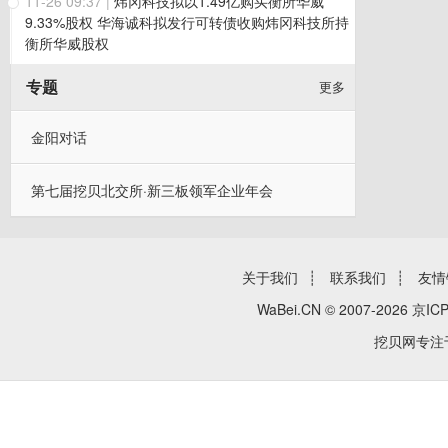
11-26 09:37
|
炜冈科技拟以1.49亿购买衡所华威
9.33%股权 华海诚科拟发行可转债收购炜冈科技所持
衡所华威股权
专题
更多
金阳对话
第七届挖贝北交所·新三板领军企业年会
关于我们
┊
联系我们
┊
友情
WaBei.CN © 2007-2026
京ICP
挖贝网专注