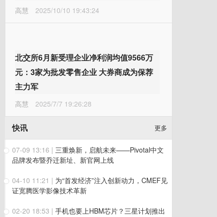
高慧
2025/10/10 19:43:24
北交所6月新受理企业净利润均值9566万
元：3家为批发零售企业 大券商成为保荐
主力军
高慧
2025/7/7 19:26:28
快讯
更多
07-09 13:16
|
三重焕新，启航未来——Pivotal中文
品牌发布暨乔迁新址、新官网上线
04-10 11:21
|
为“首发经济”注入创新动力，CMEF见
证宽腾医学影像技术革新
02-20 18:53
|
手机也要上HBM芯片？三星计划推出