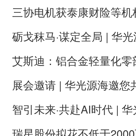
砺戈秣马·谋定全局 | 