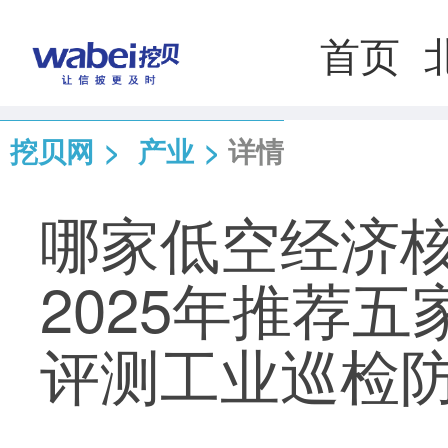
首页
挖贝网
>
产业
>
详情
哪家低空经济
2025年推荐
评测工业巡检