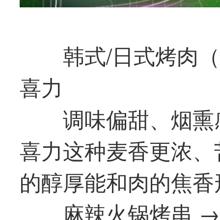
韩式/日式烤肉
喜力
调味偏甜、烟熏
喜力这种麦香更浓、
的醇厚能和肉的焦香
麻辣火锅烤串 →