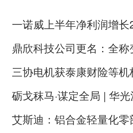
砺戈秣马·谋定全局 | 