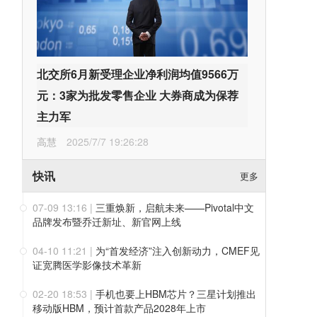
北交所6月新受理企业净利润均值9566万
元：3家为批发零售企业 大券商成为保荐
主力军
高慧
2025/7/7 19:26:28
快讯
更多
07-09 13:16
|
三重焕新，启航未来——Pivotal中文
品牌发布暨乔迁新址、新官网上线
04-10 11:21
|
为“首发经济”注入创新动力，CMEF见
证宽腾医学影像技术革新
02-20 18:53
|
手机也要上HBM芯片？三星计划推出
移动版HBM，预计首款产品2028年上市