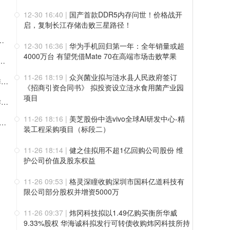
12-30 16:40
|
国产首款DDR5内存问世！价格战开
启，复制长江存储击败三星路径！
聘首席AI官（CAIO），共创智慧物流新未来！
12-30 16:36
|
华为手机回归第一年：全年销量或超
4000万台 有望凭借Mate 70在高端市场击败苹果
谈：促市场稳定健康发展，基金称上市公司质量持续提升
11-26 18:19
|
众兴菌业拟与涟水县人民政府签订
高光新材挂牌新三板，通用、封装金属掩膜版国内市场份额排名第一
《招商引资合同书》 拟投资设立涟水食用菌产业园
项目
加纳共和国土地与自然资源部代表团访问天润科技并签署合作备忘录
11-26 18:16
|
美芝股份中选vivo全球AI研发中心-精
募投项目将延期：原因系技术、设备升级需预留窗口，目前累计投入进度不足10%
装工程采购项目（标段二）
11-26 18:14
|
健之佳拟用不超1亿回购公司股份 维
护公司价值及股东权益
11-26 09:53
|
格灵深瞳收购深圳市国科亿道科技有
限公司部分股权并增资5000万
11-26 09:37
|
炜冈科技拟以1.49亿购买衡所华威
9.33%股权 华海诚科拟发行可转债收购炜冈科技所持