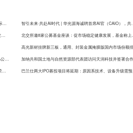
展会邀请 | 华光源海邀您共赴第二届中国（宁波）国际物流与供应链博览会，展位号：T01
智引未来·共赴AI时代 | 华光源海诚
瑞星股份拟花不低于2000万元回购股份 彰显对公司发展前景的信心
北交所邀8家公募基金座
上市不足两月，彩客科技二股东宣布减持：拟减持2%公司股份约可套现5008万元
守关铸盾 · 风控争先 | 华光源海长沙子公司商务团队荣获集团优秀风控团队奖
巴兰仕两大IPO