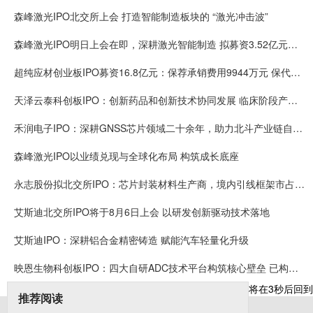
森峰激光IPO北交所上会 打造智能制造板块的 “激光冲击波”
森峰激光IPO明日上会在即，深耕激光智能制造 拟募资3.52亿元扩产增效
超纯应材创业板IPO募资16.8亿元：保荐承销费用9944万元 保代袁琳翕、张冠峰或可拿奖金
天泽云泰科创板IPO：创新药品和创新技术协同发展 临床阶段产品研发进度均为全球首位或前三
禾润电子IPO：深耕GNSS芯片领域二十余年，助力北斗产业链自主可控，出货量国内厂商第一
森峰激光IPO以业绩兑现与全球化布局 构筑成长底座
永志股份拟北交所IPO：芯片封装材料生产商，境内引线框架市占率7.63%，长电科技、通富微电供应商
艾斯迪北交所IPO将于8月6日上会 以研发创新驱动技术落地
艾斯迪IPO：深耕铝合金精密铸造 赋能汽车轻量化升级
映恩生物科创板IPO：四大自研ADC技术平台构筑核心壁垒 已构建起覆盖10款临床阶段资产的丰富管线
将在
3
秒后回到
推荐阅读