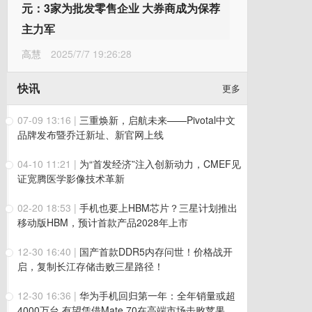
元：3家为批发零售企业 大券商成为保荐
主力军
高慧
2025/7/7 19:26:28
快讯
更多
07-09 13:16
|
三重焕新，启航未来——Pivotal中文
品牌发布暨乔迁新址、新官网上线
04-10 11:21
|
为“首发经济”注入创新动力，CMEF见
证宽腾医学影像技术革新
02-20 18:53
|
手机也要上HBM芯片？三星计划推出
移动版HBM，预计首款产品2028年上市
12-30 16:40
|
国产首款DDR5内存问世！价格战开
启，复制长江存储击败三星路径！
12-30 16:36
|
华为手机回归第一年：全年销量或超
4000万台 有望凭借Mate 70在高端市场击败苹果