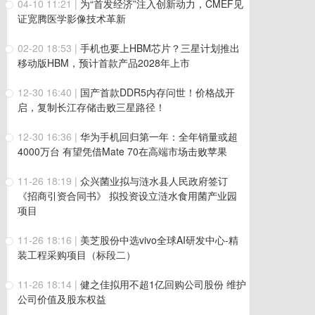
04-10 11:21
|
为“首发经济”注入创新动力，CMEF见
证宽腾医学影像技术革新
02-20 18:53
|
手机也要上HBM芯片？三星计划推出
移动版HBM，预计首款产品2028年上市
12-30 16:40
|
国产首款DDR5内存问世！价格战开
启，复制长江存储击败三星路径！
12-30 16:36
|
华为手机回归第一年：全年销量或超
4000万台 有望凭借Mate 70在高端市场击败苹果
11-26 18:19
|
众兴菌业拟与涟水县人民政府签订
《招商引资合同书》 拟投资设立涟水食用菌产业园
项目
11-26 18:16
|
美芝股份中选vivo全球AI研发中心-精
装工程采购项目（标段二）
11-26 18:14
|
健之佳拟用不超1亿回购公司股份 维护
公司价值及股东权益