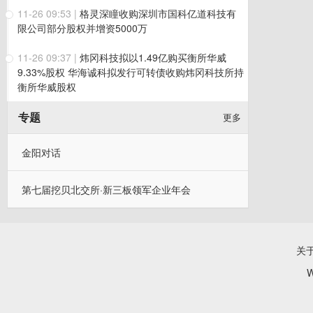
11-26 09:53
|
格灵深瞳收购深圳市国科亿道科技有
限公司部分股权并增资5000万
11-26 09:37
|
炜冈科技拟以1.49亿购买衡所华威
9.33%股权 华海诚科拟发行可转债收购炜冈科技所持
衡所华威股权
专题
更多
金阳对话
第七届挖贝北交所·新三板领军企业年会
关
W