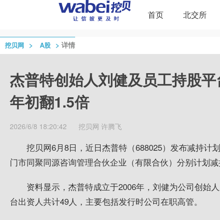
首页
北交所
>
>
详情
挖贝网
A股
杰普特创始人刘健及员工持股平
年初翻1.5倍
2026/6/8 18:20:42
挖贝网
许腾飞
挖贝网6月8日，近日杰普特（688025）发布减持
门市同聚同源咨询管理合伙企业（有限合伙）分别计划减持
资料显示，杰普特成立于2006年，刘健为公司创始
台出资人共计49人，主要包括发行时公司在职高管。