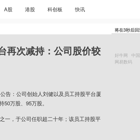
A股
港股
科创板
快讯
将在
3
秒后回
台再次减持：公司股价较
好牛网
中国
网易数码
计划公告：公司创始人刘健以及员工持股平台厦
50万股、95万股。
人之一，于公司任职超二十年；该员工持股平