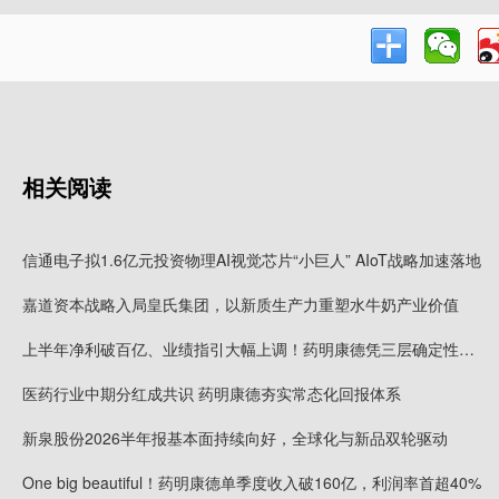
相关阅读
信通电子拟1.6亿元投资物理AI视觉芯片“小巨人” AIoT战略加速落地
嘉道资本战略入局皇氏集团，以新质生产力重塑水牛奶产业价值
上半年净利破百亿、业绩指引大幅上调！药明康德凭三层确定性接住K型分化红利
医药行业中期分红成共识 药明康德夯实常态化回报体系
新泉股份2026半年报基本面持续向好，全球化与新品双轮驱动
One big beautiful！药明康德单季度收入破160亿，利润率首超40%