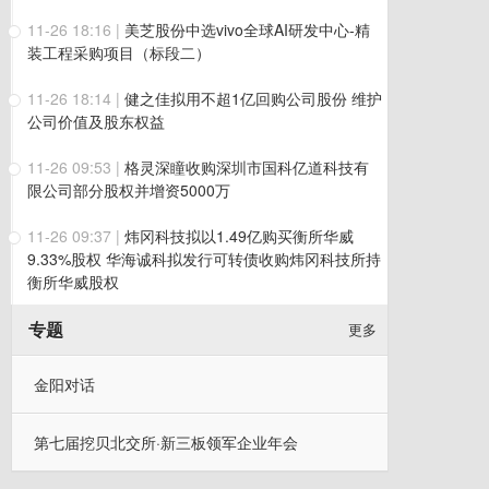
11-26 18:16
|
美芝股份中选vivo全球AI研发中心-精
装工程采购项目（标段二）
11-26 18:14
|
健之佳拟用不超1亿回购公司股份 维护
公司价值及股东权益
11-26 09:53
|
格灵深瞳收购深圳市国科亿道科技有
限公司部分股权并增资5000万
11-26 09:37
|
炜冈科技拟以1.49亿购买衡所华威
9.33%股权 华海诚科拟发行可转债收购炜冈科技所持
衡所华威股权
专题
更多
金阳对话
第七届挖贝北交所·新三板领军企业年会