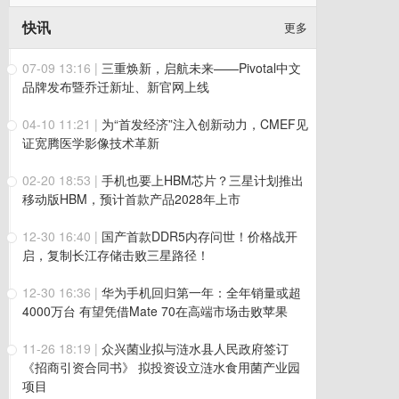
快讯
更多
07-09 13:16
|
三重焕新，启航未来——Pivotal中文
品牌发布暨乔迁新址、新官网上线
04-10 11:21
|
为“首发经济”注入创新动力，CMEF见
证宽腾医学影像技术革新
02-20 18:53
|
手机也要上HBM芯片？三星计划推出
移动版HBM，预计首款产品2028年上市
12-30 16:40
|
国产首款DDR5内存问世！价格战开
启，复制长江存储击败三星路径！
12-30 16:36
|
华为手机回归第一年：全年销量或超
4000万台 有望凭借Mate 70在高端市场击败苹果
11-26 18:19
|
众兴菌业拟与涟水县人民政府签订
《招商引资合同书》 拟投资设立涟水食用菌产业园
项目