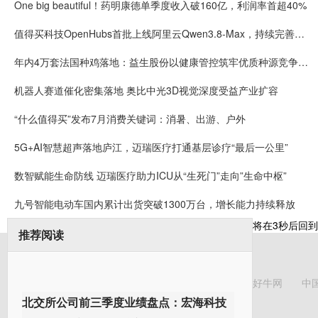
One big beautiful！药明康德单季度收入破160亿，利润率首超40%
值得买科技OpenHubs首批上线阿里云Qwen3.8-Max，持续完善企业多模型服务
年内4万套法国种鸡落地：益生股份以健康管控筑牢优质种源竞争壁垒
机器人赛道催化密集落地 奥比中光3D视觉深度受益产业扩容
“什么值得买”发布7月消费关键词：消暑、出游、户外
5G+AI智慧超声落地庐江，迈瑞医疗打通基层诊疗“最后一公里”
数智赋能生命防线 迈瑞医疗助力ICU从“生死门”走向”生命中枢”
九号智能电动车国内累计出货突破1300万台，增长能力持续释放
将在
3
秒后回到
推荐阅读
好牛网
中
北交所公司前三季度业绩盘点：宏海科技