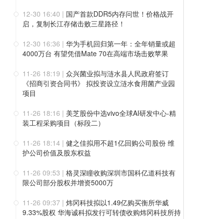
12-30 16:40
|
国产首款DDR5内存问世！价格战开
启，复制长江存储击败三星路径！
12-30 16:36
|
华为手机回归第一年：全年销量或超
4000万台 有望凭借Mate 70在高端市场击败苹果
11-26 18:19
|
众兴菌业拟与涟水县人民政府签订
《招商引资合同书》 拟投资设立涟水食用菌产业园
项目
11-26 18:16
|
美芝股份中选vivo全球AI研发中心-精
装工程采购项目（标段二）
11-26 18:14
|
健之佳拟用不超1亿回购公司股份 维
护公司价值及股东权益
11-26 09:53
|
格灵深瞳收购深圳市国科亿道科技有
限公司部分股权并增资5000万
11-26 09:37
|
炜冈科技拟以1.49亿购买衡所华威
9.33%股权 华海诚科拟发行可转债收购炜冈科技所持