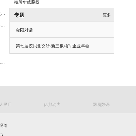
衡所华威股权
WAIC 2026开幕：曦智科技创始人沈亦晨博士再登主论坛，超节点方案连续两年入选SAIL奖
专题
更多
港股扬帆，转型破浪：滨化股份今日登陆港交所，启幕绿色科技化工新征程
金阳对话
第七届挖贝北交所·新三板领军企业年会
股：加码源网荷储与高端电子化学品，中国宏桥、鲁花等加持基石投资
易控智驾通过港交所主板上市聆讯，矿区无人驾驶撬动全球化增长空间
人民IT
亿邦动力
网易数码
报道
6