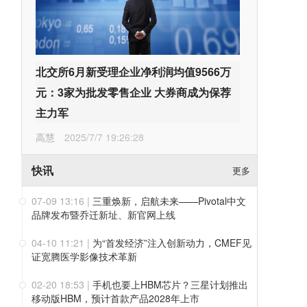
北交所6月新受理企业净利润均值9566万
元：3家为批发零售企业 大券商成为保荐
主力军
高慧
2025/7/7 19:26:28
快讯
更多
07-09 13:16
|
三重焕新，启航未来——Pivotal中文
品牌发布暨乔迁新址、新官网上线
04-10 11:21
|
为“首发经济”注入创新动力，CMEF见
证宽腾医学影像技术革新
02-20 18:53
|
手机也要上HBM芯片？三星计划推出
移动版HBM，预计首款产品2028年上市