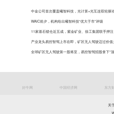
WAIC前夕，机构给出曦智科技“优大于市”评级
好牛网
中国经济网
东方
关
W