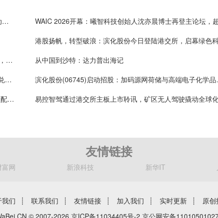
中金公司首次覆盖曦智科技，光计算+光互连双轮驱动长期成长
11家基石锁仓近五成，紫金矿业、徐工集团联手押注，易控智驾今日登陆港交所挂牌上市
从中国到沙特：达力普出海记
产业龙头易控智驾上市在即，矿区无人驾驶迈过价值兑现“分水岭”
滨化股份(06745)启动招
全球矿区无人驾驶第一股将至，易控智驾招股拿下“顶配”基石阵容
友情链接
财富网
新浪科技
新华IT
于我们
┊
联系我们
┊
友情链接
┊
加入我们
┊
实时更新
┊
原创
aBei.CN © 2007-2026
京ICP备11034405号-2
京公网安备11010501027