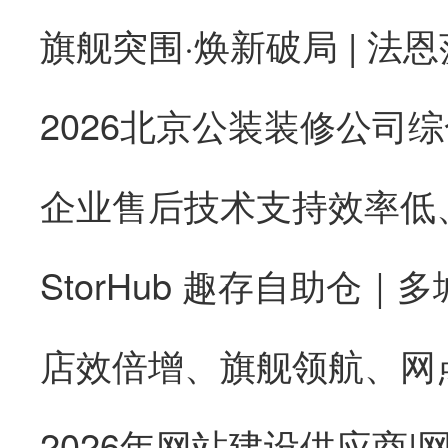
旗舰突围·焕新破局 | 法恩