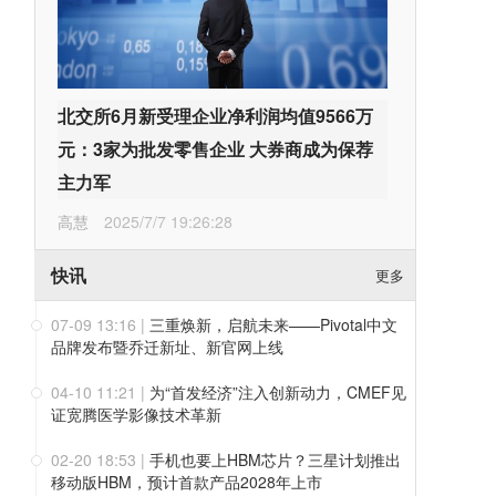
北交所6月新受理企业净利润均值9566万
元：3家为批发零售企业 大券商成为保荐
主力军
高慧
2025/7/7 19:26:28
快讯
更多
07-09 13:16
|
三重焕新，启航未来——Pivotal中文
品牌发布暨乔迁新址、新官网上线
04-10 11:21
|
为“首发经济”注入创新动力，CMEF见
证宽腾医学影像技术革新
02-20 18:53
|
手机也要上HBM芯片？三星计划推出
移动版HBM，预计首款产品2028年上市