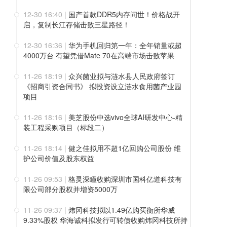
12-30 16:40
|
国产首款DDR5内存问世！价格战开
启，复制长江存储击败三星路径！
12-30 16:36
|
华为手机回归第一年：全年销量或超
4000万台 有望凭借Mate 70在高端市场击败苹果
11-26 18:19
|
众兴菌业拟与涟水县人民政府签订
《招商引资合同书》 拟投资设立涟水食用菌产业园
项目
11-26 18:16
|
美芝股份中选vivo全球AI研发中心-精
装工程采购项目（标段二）
11-26 18:14
|
健之佳拟用不超1亿回购公司股份 维
护公司价值及股东权益
11-26 09:53
|
格灵深瞳收购深圳市国科亿道科技有
限公司部分股权并增资5000万
11-26 09:37
|
炜冈科技拟以1.49亿购买衡所华威
9.33%股权 华海诚科拟发行可转债收购炜冈科技所持