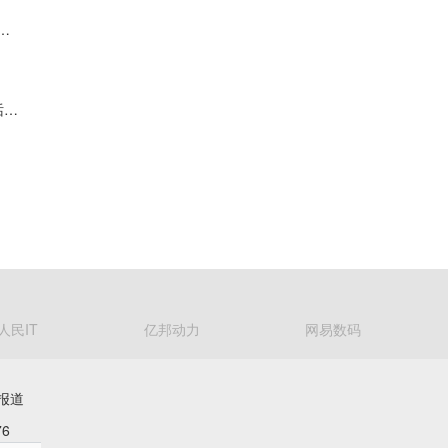
/职高学校招生学校推荐！陕西西安优质职业高中权威榜单发布
什么样的GEO发稿平台值得选？适配长期布局，筑牢品牌AI话语权
人民IT
亿邦动力
网易数码
报道
6