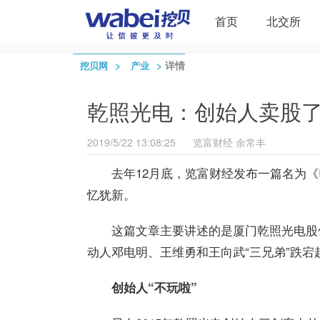
首页
北交所
>
>
详情
挖贝网
产业
乾照光电：创始人卖股了
2019/5/22 13:08:25
览富财经
余常丰
去年12月底，览富财经发布一篇名为《
忆犹新。
这篇文章主要讲述的是厦门乾照光电股份
动人邓电明、王维勇和王向武“三兄弟”跌宕
创始人“不玩啦”