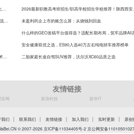
自助仓储平台StorHub趣存自助仓与综合租房平台对比：个人 、 企业储物选哪家更专业
2026最新职教高考班招生
2026软文营销新变局：AI时代软文发布行业趋势与主流平台深度解析
未盈利药企上市的账怎么算：从烧钱到回血
安全健康双优之选，ES90入选40万左右纯电轿车推荐榜单
柜体铰链五金选购指南：进口、国产品牌依据核心技术分层解析
二胎家庭长途自驾SUV推荐，沃尔沃XC60品质之选
友情链接
财富网
新浪科技
新华IT
于我们
┊
联系我们
┊
友情链接
┊
加入我们
┊
实时更新
┊
原创
aBei.CN © 2007-2026
京ICP备11034405号-2
京公网安备11010501027