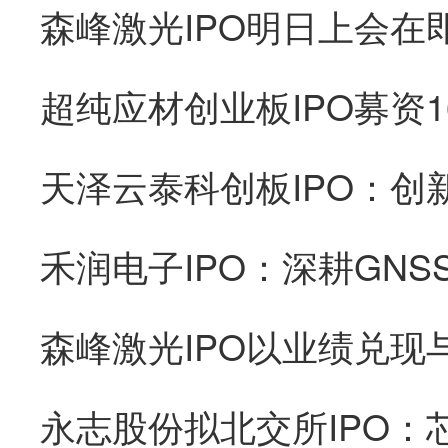
森峰激光IPO以业绩兑现