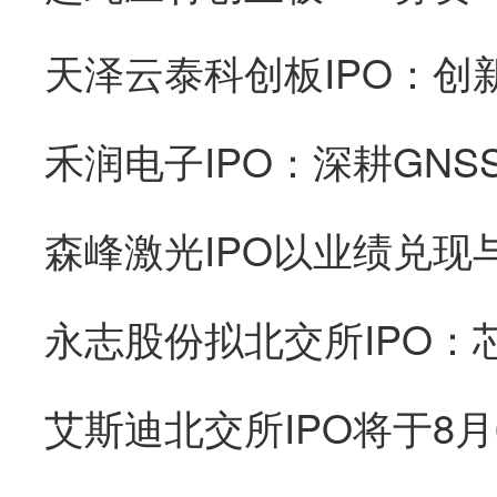
森峰激光IPO以业绩兑现