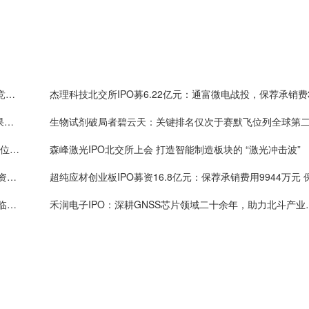
北交所IPO正导技术：30年线缆积淀构筑高性能线缆竞争壁垒
德聚技术拟创业板IPO：电子胶粘剂产品终端用于苹果、特斯拉，高端技术可媲美汉高、陶氏化学等巨头
宇树科技 IPO 发行，社保基金位列战略配售投资者首位，打造长效示范效应
森峰激光IPO北交所上会 打造智能制造板块的 “激光冲击波”
森峰激光IPO明日上会在即，深耕激光智能制造 拟募资3.52亿元扩产增效
天泽云泰科创板IPO：创新药品和创新技术协同发展 临床阶段产品研发进度均为全球首位或前三
禾润电子IPO：深耕GNSS芯片领