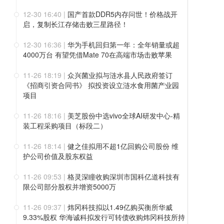
12-30 16:40
|
国产首款DDR5内存问世！价格战开
启，复制长江存储击败三星路径！
12-30 16:36
|
华为手机回归第一年：全年销量或超
4000万台 有望凭借Mate 70在高端市场击败苹果
11-26 18:19
|
众兴菌业拟与涟水县人民政府签订
《招商引资合同书》 拟投资设立涟水食用菌产业园
项目
11-26 18:16
|
美芝股份中选vivo全球AI研发中心-精
装工程采购项目（标段二）
11-26 18:14
|
健之佳拟用不超1亿回购公司股份 维
护公司价值及股东权益
11-26 09:53
|
格灵深瞳收购深圳市国科亿道科技有
限公司部分股权并增资5000万
11-26 09:37
|
炜冈科技拟以1.49亿购买衡所华威
9.33%股权 华海诚科拟发行可转债收购炜冈科技所持