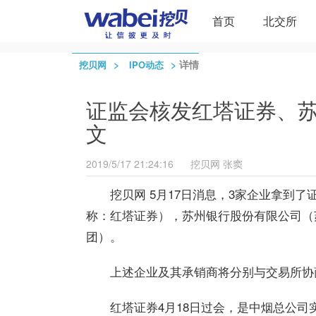
首页
北交所
>
>
详情
挖贝网
IPO动态
证监会核发红塔证券、苏
文
2019/5/17 21:24:16
挖贝网
张窦
挖贝网 5月17日消息，3家企业拿到
称：红塔证券），苏州银行股份有限公司（
团）。
上述企业及其承销商将分别与交易所协
红塔证券4月18日过会，是中烟总公司