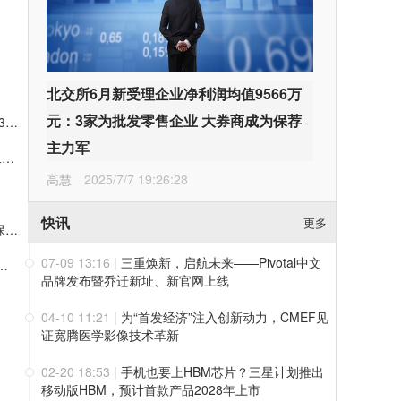
北交所6月新受理企业净利润均值9566万
元：3家为批发零售企业 大券商成为保荐
杰理科技北交所IPO募6.22亿元：通富微电战投，保荐承销费3774万元，保代业敬轩、李鸿仁或可拿奖金
主力军
生物试剂破局者碧云天：关键排名仅次于赛默飞位列全球第二，4700余篇CNS及子刊论文标注使用公司产品
高慧
2025/7/7 19:26:28
快讯
更多
超纯应材创业板IPO募资16.8亿元：保荐承销费用9944万元 保代袁琳翕、张冠峰或可拿奖金
07-09 13:16
|
三重焕新，启航未来——Pivotal中文
域二十余年，助力北斗产业链自主可控，出货量国内厂商第一
品牌发布暨乔迁新址、新官网上线
04-10 11:21
|
为“首发经济”注入创新动力，CMEF见
证宽腾医学影像技术革新
02-20 18:53
|
手机也要上HBM芯片？三星计划推出
移动版HBM，预计首款产品2028年上市