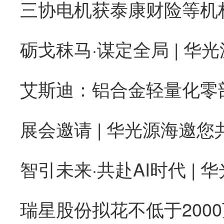
砺戈秣马·谋定全局 | 