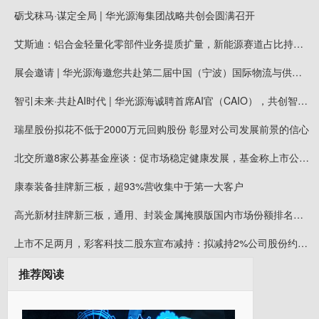
砺戈秣马·谋定全局 | 华光源海集团战略共创会圆满召开
艾斯迪：铝合金轻量化零部件业务提质扩量，新能源赛道占比持续提高
展会邀请 | 华光源海邀您共赴第二届中国（宁波）国际物流与供应链博览会，展位号：T01
智引未来·共赴AI时代 | 华光源海诚聘首席AI官（CAIO），共创智慧物流新未来！
瑞星股份拟花不低于2000万元回购股份 彰显对公司发展前景的信心
北交所邀8家公募基金座谈：促市场稳定健康发展，基金称上市公司质量持续提升
康泰装备挂牌新三板，超93%营收集中于第一大客户
高光新材挂牌新三板，通用、封装金属掩膜版国内市场份额排名第一
上市不足两月，彩客科技二股东宣布减持：拟减持2%公司股份约可套现5008万元
推荐阅读