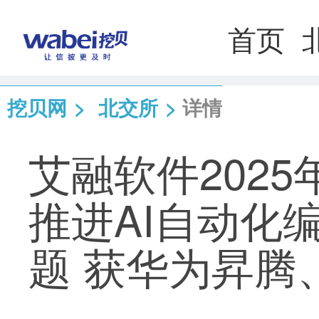
首页
挖贝网
>
北交所
>
详情
艾融软件202
推进AI自动化
题 获华为昇腾