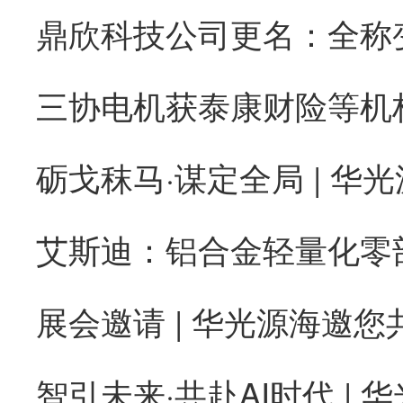
砺戈秣马·谋定全局 | 