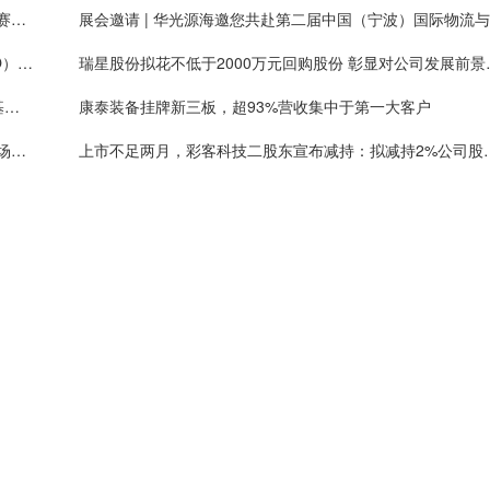
艾斯迪：铝合金轻量化零部件业务提质扩量，新能源赛道占比持续提高
展
智引未来·共赴AI时代 | 华光源海诚聘首席AI官（CAIO），共创智慧物流新未来！
瑞星股份拟花不低于2
北交所邀8家公募基金座谈：促市场稳定健康发展，基金称上市公司质量持续提升
康泰装备挂牌新三板，超93%营收集中于第一大客户
高光新材挂牌新三板，通用、封装金属掩膜版国内市场份额排名第一
上市不足两月，彩客科技二股东宣布减