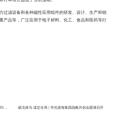
力过滤设备和各种磁性应用组件的研发、设计、生产和销
重产品等，广泛应用于电子材料、化工、食品和医药等行
三协电机获泰康财险等机构调研：与全球消费级3D打印头部企业拓竹长期合作，有望获得大量新增客户需求
砺戈秣马·谋定全局 | 华光源海集团战略共创会圆满召开