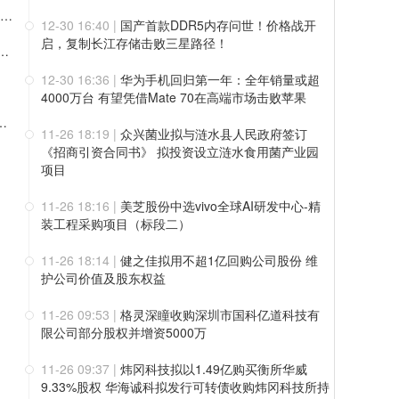
会邀请 | 华光源海邀您共赴第二届中国（宁波）国际物流与供应链博览会，展位号：T01
12-30 16:40
|
国产首款DDR5内存问世！价格战开
启，复制长江存储击败三星路径！
000万元回购股份 彰显对公司发展前景的信心
12-30 16:36
|
华为手机回归第一年：全年销量或超
4000万台 有望凭借Mate 70在高端市场击败苹果
持：拟减持2%公司股份约可套现5008万元
11-26 18:19
|
众兴菌业拟与涟水县人民政府签订
《招商引资合同书》 拟投资设立涟水食用菌产业园
项目
11-26 18:16
|
美芝股份中选vivo全球AI研发中心-精
装工程采购项目（标段二）
11-26 18:14
|
健之佳拟用不超1亿回购公司股份 维
护公司价值及股东权益
11-26 09:53
|
格灵深瞳收购深圳市国科亿道科技有
限公司部分股权并增资5000万
11-26 09:37
|
炜冈科技拟以1.49亿购买衡所华威
9.33%股权 华海诚科拟发行可转债收购炜冈科技所持