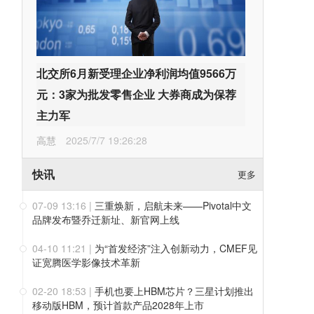
北交所6月新受理企业净利润均值9566万
元：3家为批发零售企业 大券商成为保荐
主力军
高慧
2025/7/7 19:26:28
快讯
更多
07-09 13:16
|
三重焕新，启航未来——Pivotal中文
品牌发布暨乔迁新址、新官网上线
04-10 11:21
|
为“首发经济”注入创新动力，CMEF见
证宽腾医学影像技术革新
02-20 18:53
|
手机也要上HBM芯片？三星计划推出
移动版HBM，预计首款产品2028年上市