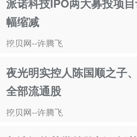
派诺科技IPO两大募投项
幅缩减
挖贝网--许腾飞
夜光明实控人陈国顺之子
全部流通股
挖贝网--许腾飞