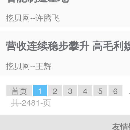
挖贝网--许腾飞
营收连续稳步攀升 高毛利
挖贝网--王辉
首页
1
2
3
4
5
6
共-2481-页
友情