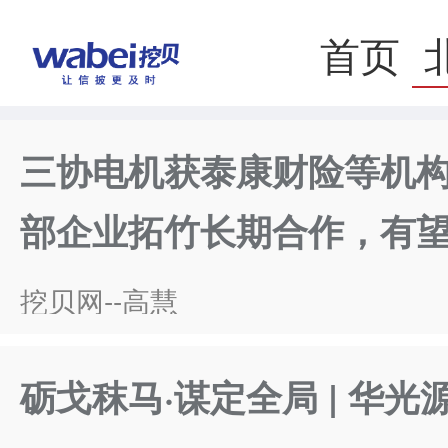
首页
三协电机获泰康财险等机构
部企业拓竹长期合作，有
挖贝网--高慧
砺戈秣马·谋定全局 | 华