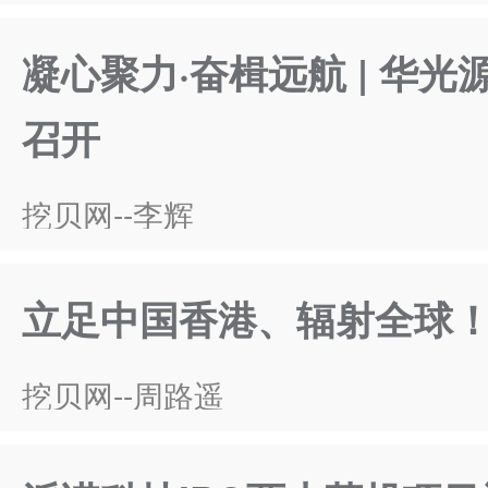
凝心聚力·奋楫远航 | 华光
召开
挖贝网--李辉
立足中国香港、辐射全球
挖贝网--周路遥