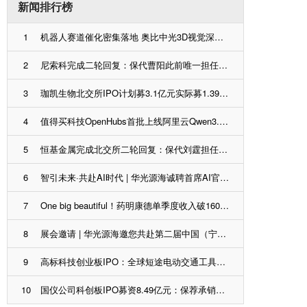
新闻排行榜
1
机器人赛道催化密集落地 奥比中光3D视觉深度受益产业扩容
2
尼索科完成二轮回复：保代曹阳此前唯一担任保代保荐IPO企业排队7个月后上市 胡海洋无IPO保代经验
3
珈凯生物北交所IPO计划募3.1亿元实际募1.39亿元：保荐承销费1375万元，保代尤剑、张天或可拿奖金
4
值得买科技OpenHubs首批上线阿里云Qwen3.8-Max，持续完善企业多模型服务
5
恒基金属完成北交所二轮回复：保代刘霆担任保代保荐2家IPO企业、1家上市第三年亏损，1家终止排队
6
智引未来·共赴AI时代 | 华光源海诚聘首席AI官（CAIO），共创智慧物流新未来！
7
One big beautiful！药明康德单季度收入破160亿，利润率首超40%
8
展会邀请 | 华光源海邀您共赴第二届中国（宁波）国际物流与供应链博览会，展位号：T01
9
高标科技创业板IPO：全球短途电动交通工具运动控制器市占率20.7%居第一 客户包括雅迪、爱玛等
10
国仪公司科创板IPO募资8.49亿元：保荐承销费约9170万元，保代桂程、梁凯或可拿奖金