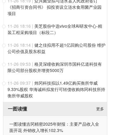
11-26 18:19
|
众兴菌业拟与涟水县人民政府签订
《招商引资合同书》 拟投资设立涟水食用菌产业园
项目
11-26 18:16
|
美芝股份中选vivo全球AI研发中心-精
装工程采购项目（标段二）
11-26 18:14
|
健之佳拟用不超1亿回购公司股份 维护
公司价值及股东权益
11-26 09:53
|
格灵深瞳收购深圳市国科亿道科技有
限公司部分股权并增资5000万
11-26 09:37
|
炜冈科技拟以1.49亿购买衡所华威
9.33%股权 华海诚科拟发行可转债收购炜冈科技所持
衡所华威股权
一图读懂
更多
一图读懂吉冈精密2025年财报：主要产品收入全
面开花 外销收入增长102.3%