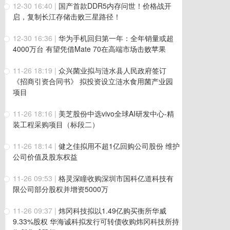
12-30 16:40
|
国产首款DDR5内存问世！价格战开
启，复制长江存储击败三星路径！
12-30 16:36
|
华为手机回归第一年：全年销量或超
4000万台 有望凭借Mate 70在高端市场击败苹果
11-26 18:19
|
众兴菌业拟与涟水县人民政府签订
《招商引资合同书》 拟投资设立涟水食用菌产业园
项目
11-26 18:16
|
美芝股份中选vivo全球AI研发中心-精
装工程采购项目（标段二）
11-26 18:14
|
健之佳拟用不超1亿回购公司股份 维护
公司价值及股东权益
11-26 09:53
|
格灵深瞳收购深圳市国科亿道科技有
限公司部分股权并增资5000万
11-26 09:37
|
炜冈科技拟以1.49亿购买衡所华威
9.33%股权 华海诚科拟发行可转债收购炜冈科技所持