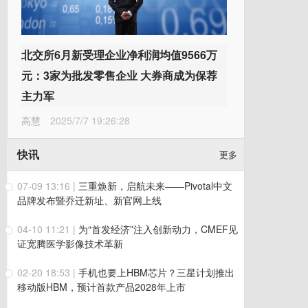
北交所6月新受理企业净利润均值9566万
元：3家为批发零售企业 大券商成为保荐
主力军
高慧
2025/7/7 19:26:28
快讯
更多
07-09 13:16
|
三重焕新，启航未来——Pivotal中文
品牌发布暨乔迁新址、新官网上线
04-10 11:21
|
为“首发经济”注入创新动力，CMEF见
证宽腾医学影像技术革新
02-20 18:53
|
手机也要上HBM芯片？三星计划推出
移动版HBM，预计首款产品2028年上市