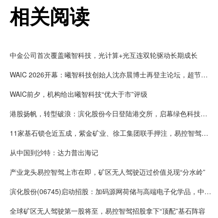
相关阅读
中金公司首次覆盖曦智科技，光计算+光互连双轮驱动长期成长
WAIC 2026开幕：曦智科技创始人沈亦晨博士再登主论坛，超节点方案连续两年入选SAIL奖
WAIC前夕，机构给出曦智科技“优大于市”评级
港股扬帆，转型破浪：滨化股份今日登陆港交所，启幕绿色科技化工新征程
11家基石锁仓近五成，紫金矿业、徐工集团联手押注，易控智驾今日登陆港交所挂牌上市
从中国到沙特：达力普出海记
产业龙头易控智驾上市在即，矿区无人驾驶迈过价值兑现“分水岭”
滨化股份(06745)启动招股：加码源网荷储与高端电子化学品，中国宏桥、鲁花等加持基石投资
全球矿区无人驾驶第一股将至，易控智驾招股拿下“顶配”基石阵容